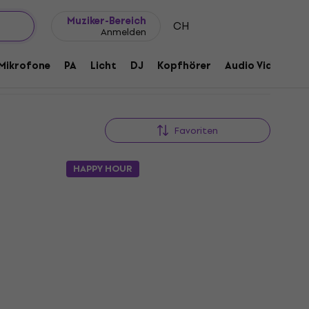
Geschenkideen
FAQ
Muziker Blog
Muziker-Bereich
CH
Anmelden
Mikrofone
PA
Licht
DJ
Kopfhörer
Audio Video
Z
Favoriten
HAPPY HOUR