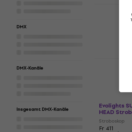
Light4Me 
HEAD Strob
Stroboskop
DMX
Fr 210
Nur auf Beste
Light4Me 
PANEL Stro
DMX-Kanäle
Stroboskop
Fr 211
Nur auf Beste
Evolights 
Insgesamt DMX-Kanäle
HEAD Strob
Stroboskop
Fr 411