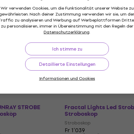
AURORA STROBE
Cameo THUNDER WASH 
Wir verwenden Cookies, um die Funktionalität unserer Website zu
oskop
Stroboskop
gewährleisten. Nach deiner Zustimmung verwenden wir sie, um de
Traffic zu analysieren und Werbung auf Werbeplattformen Dritte
Stroboskop
zu personalisieren, immer in Übereinstimmung mit den Regeln der
4,8
/5
Datenschutzerklärung
.
Fr 138
llung
Nur auf Bestellung
Ich stimme zu
VENOM STROBE
Light4Me VENOM STROB
Detaillierte Einstellungen
boskop
HEAD Stroboskop
Stroboskop
Informationen und Cookies
Fr 224
llung
Nur auf Bestellung
SUNRAY STROBE
Fractal Lights Led Stro
oskop
Stroboskop
Stroboskop
Fr 1’039