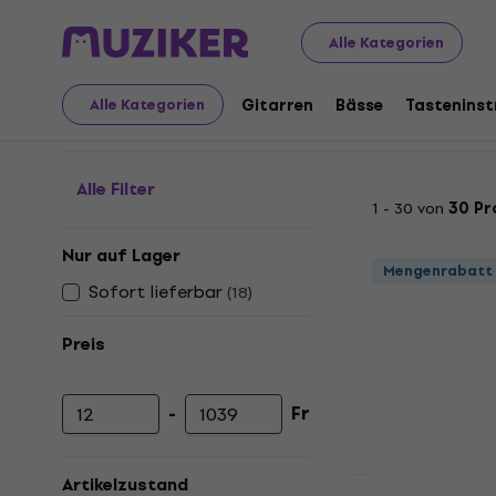
Musikinstrumente
Licht
Stroboskope
Alle Kategorien
Stroboskope
Gitarren
Bässe
Tastenins
Alle Kategorien
Alle Filter
1 - 30 von
30 Pr
Nur auf Lager
Mengenrabatt
Sofort lieferbar
(
18
)
Preis
-
Fr
Mindestpreis
Höchstpreis
Artikelzustand
Mengenrabatt