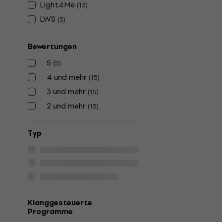
Light4Me
(
13
)
Stroboskop
LWS
(
3
)
4,9
/5
Fr 19.90
Fr 2
Auf Lager
Bewertungen
Eurolite 2
5
(
5
)
Stroboskop
4 und mehr
(
15
)
4,3
/5
3 und mehr
Fr 171
(
15
)
Auf Lager
2 und mehr
(
15
)
Typ
Eurolite LE
Stroboskop
Stroboskop
Klanggesteuerte
4,4
/5
Programme