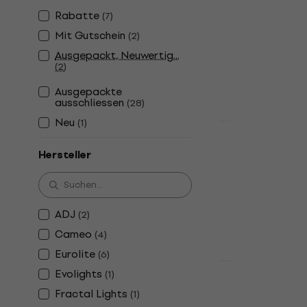
LWS 384 pc
Rabatte
(
7
)
Stroboskop
Mit Gutschein
(
2
)
4
/5
Ausgepackt, Neuwertig...
Fr 68.90
(
2
)
Auf Lager
Ausgepackte
ausschliessen
(
28
)
Neu
(
1
)
Rabatt
Light4Me 
Hersteller
Stroboskop
Stroboskop
Fr 168
Auf Lager
ADJ
(
2
)
Cameo
(
4
)
Eurolite
(
6
)
Evolights
(
1
)
Light4Me 
Fractal Lights
(
1
)
Stroboskop