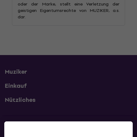
oder der Marke, stellt eine Verletzung der
geistigen Eigentumsrechte von MUZIKER, a.s.
dar.
Muziker
Einkauf
Nützliches
Kontakte