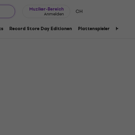
Geschenkideen
FAQ
Muziker Blog
Muziker-Bereich
CH
Anmelden
ks
Record Store Day Editionen
Plattenspieler
Musik Pl