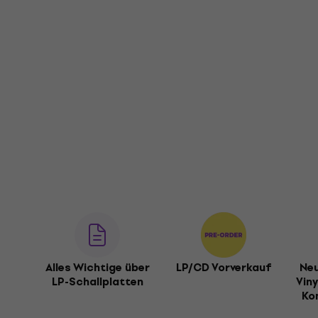
Alles Wichtige über
LP/CD Vorverkauf
Neu
LP-Schallplatten
Viny
Ko