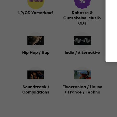
LP/CD Vorverkauf
Rabatte &
Neu
Gutscheine: Musik-
CDs
Hip Hop / Rap
Indie / Alternative
Pun
Soundtrack /
Electronica / House
Compilations
/ Trance / Techno