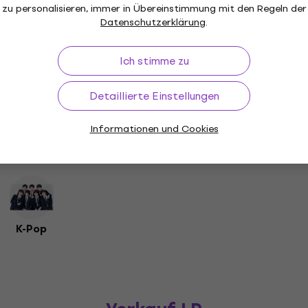
zu personalisieren, immer in Übereinstimmung mit den Regeln der
Datenschutzerklärung
.
este Produkte:
Weihnachts
Classic Rock / 
Musik-CDs
Ich stimme zu
Detaillierte Einstellungen
Informationen und Cookies
k / Punk-Rock /
Funk / R&B / Soul /
Country / Folk
Garage
Reggae
World / Ande
K-Pop