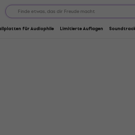
allplatten für Audiophile
Limitierte Auflagen
Soundtrac
e
n