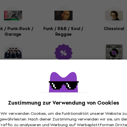
k / Punk-Rock /
Funk / R&B / Soul /
Classical
Garage
Reggae
K-Pop
Rabatte &
Record Store 
Gutscheine: Vinyl
Schallplatten
Zustimmung zur Verwendung von Cookies
CD
Wir verwenden Cookies, um die Funktionalität unserer Website zu
gewährleisten. Nach deiner Zustimmung verwenden wir sie, um de
Traffic zu analysieren und Werbung auf Werbeplattformen Dritte