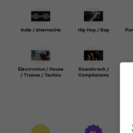
Indie / Alternative
Hip Hop / Rap
Pun
Electronica / House
Soundtrack /
/ Trance / Techno
Compilations