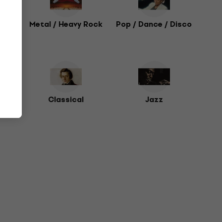
Blues
Metal / Heavy Rock
Pop / Dance / Disco
 /
Classical
Jazz
re