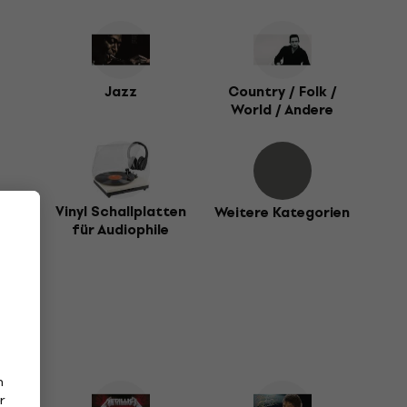
Jazz
Country / Folk /
World / Andere
Day
Vinyl Schallplatten
Weitere Kategorien
für Audiophile
n
r