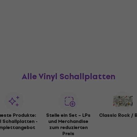
Alle Vinyl Schallplatten
este Produkte:
Stelle ein Set – LPs
Classic Rock / 
l Schallplatten -
und Merchandise
mplettangebot
zum reduzierten
Preis