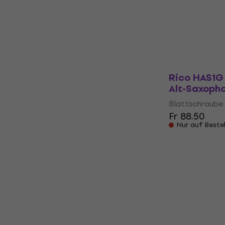
Vandoren L
für Alt-Sax
Blattschraube 
Fr 94.80
Nur auf Beste
Rico HAS1G
Alt-Saxoph
Blattschraube 
Fr 88.50
Nur auf Beste