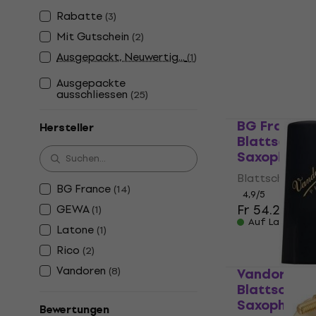
Alt-Saxoph
Rabatte
(
3
)
Blattschraube 
Mit Gutschein
(
2
)
5
/5
Ausgepackt, Neuwertig...
Fr 8.19
(
1
)
Auf Lager
Ausgepackte
ausschliessen
(
25
)
BG France 
Hersteller
Blattschrau
Saxophone
Blattschraube 
BG France
(
14
)
4,9
/5
Fr 54.20
GEWA
(
1
)
Auf Lager
Latone
(
1
)
Rico
(
2
)
Vandoren
(
8
)
Vandoren L
Blattschrau
Saxophone
Bewertungen