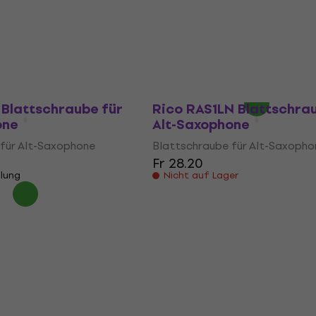
C27L Blattschraube
Vandoren LC37P Klassik
ophone
Blattschraube für Alt-
Saxophone
für Alt-Saxophone
Blattschraube für Alt-Saxopho
llung
Fr 79.70
Nur auf Bestellung
 Blattschraube für
Rico RAS1LN Blattschra
one
Alt-Saxophone
für Alt-Saxophone
Blattschraube für Alt-Saxopho
Fr 28.20
llung
Nicht auf Lager