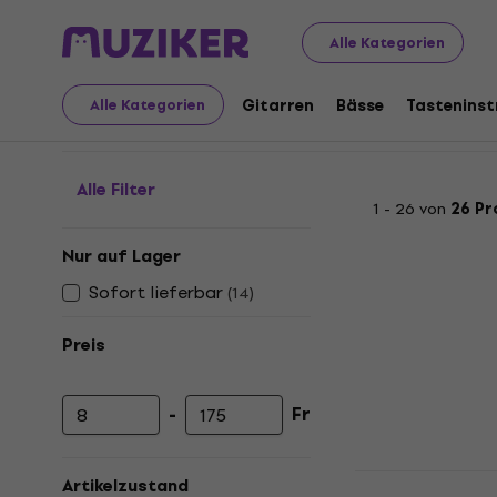
Musikinstrumente
Bläser
Zubehör für Blasinstrument
Alle Kategorien
Blattschrauben für Al
Gitarren
Bässe
Tastenins
Alle Kategorien
Alle Filter
1 - 26 von
26 Pr
Nur auf Lager
Sofort lieferbar
(
14
)
Preis
-
Fr
Mindestpreis
Höchstpreis
Latone NB B
Artikelzustand