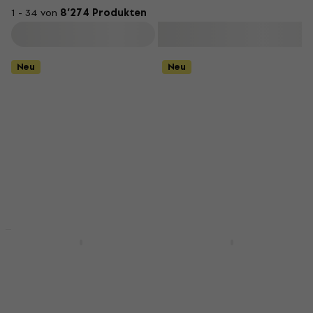
1 - 34 von
8’274 Produkten
Filtern
Neu
Neu
Neu
Olivia Rodrigo - You
Michael Jackson -
Seem Pretty Sad For A
Michael: Songs From
Girl So In Love (CD)
The Motion Picture
(CD)
Musik-CD