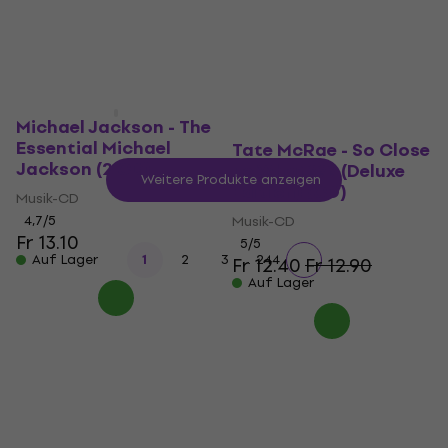
Auf Lager
Auf Lager
Michael Jackson - The
Essential Michael
Tate McRae - So Close
Jackson (2 CD)
To What??? (Deluxe
Weitere Produkte anzeigen
Edition) (CD)
Musik-CD
4,7
/5
Musik-CD
Fr 13.10
5
/5
...
Auf Lager
1
2
3
244
Fr 12.40
Fr 12.90
Auf Lager