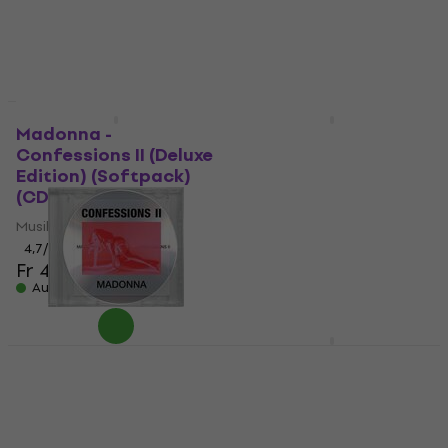
Fr 26.30
Auf Lager
Neu
Madonna -
Dimmu Borgir - Grand
Confessions II (Deluxe
Serpent Rising (CD)
Edition) (Softpack)
Musik-CD
(CD)
Fr 15.30
Fr 17.90
- 15 %
Musik-CD
Auf Lager
4,7
/5
Fr 45.70
Auf Lager
Michael Jackson -
History - Past,
Madonna -
Present and Future -
Confessions II
Book I (2 CD)
(Abridged Version)
(CD)
Musik-CD