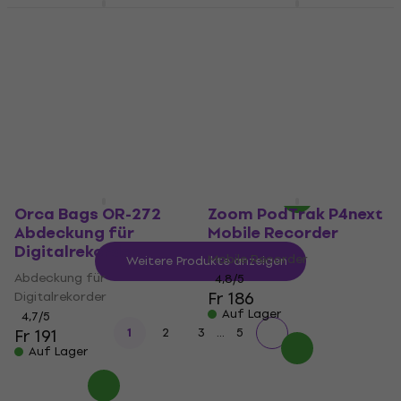
Zoom H1 XLR Mobile
Tascam DR-10 L Pro
Recorder
Mobile Recorder
Mobile Recorder
Mobile Recorder
4,8
/5
5
/5
Fr 150
Fr 157.93
mit dem Code
Auf Lager
MUZMUZ-15
Fr 189
Auf Lager
Orca Bags OR-272
Zoom PodTrak P4next
Abdeckung für
Mobile Recorder
Digitalrekorder
Mobile Recorder
Weitere Produkte anzeigen
Abdeckung für
4,8
/5
Fr 186
Digitalrekorder
Auf Lager
4,7
/5
...
Fr 191
1
2
3
5
Auf Lager