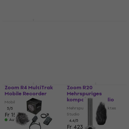
Auf Lager
Auf Lager
Tascam DP-24SD
Zoom BTA-1
Mehrspuriges
Fernbedienung
kompaktes Studio
Fernbedienung
Mehrspuriges kompaktes
4,8
/5
Fr 41.10
Studio
Auf Lager
4,7
/5
Fr 529
Fr 549.30
Auf Lager
Zoom R4 MultiTrak
Zoom R20
Mobile Recorder
Mehrspuriges
kompaktes Studio
Mobile Recorder
Mehrspuriges kompaktes
5
/5
Fr 158
Studio
Auf Lager
4,4
/5
Fr 423