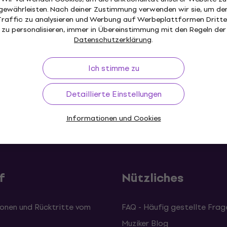
Drahtloses System
gewährleisten. Nach deiner Zustimmung verwenden wir sie, um de
Traffic zu analysieren und Werbung auf Werbeplattformen Dritte
1
/5
Fr 56.40
Fr 57.90
zu personalisieren, immer in Übereinstimmung mit den Regeln der
Auf dem Weg
Datenschutzerklärung
.
Ich stimme zu
Detaillierte Einstellungen
Bestpreisgarantie
Über 3 Millionen Kun
Informationen und Cookies
f
Nützliches
onen und Rücktritte vom
FAQ - Häufig gestellte Frag
Muziker Blog