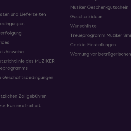
Muziker Geschenkgutschein
sten und Lieferzeiten
Geschenkideen
edingungen
Wunschliste
erfolgung
Treueprogramm Muziker Smi
vices
Cookie-Einstellungen
tzhinweise
Warnung vor betrügerische
tzrichtlinie des MUZIKER
eueprogramms
e Geschäftsbedingungen
tzlichen Zollgebühren
zur Barrierefreiheit