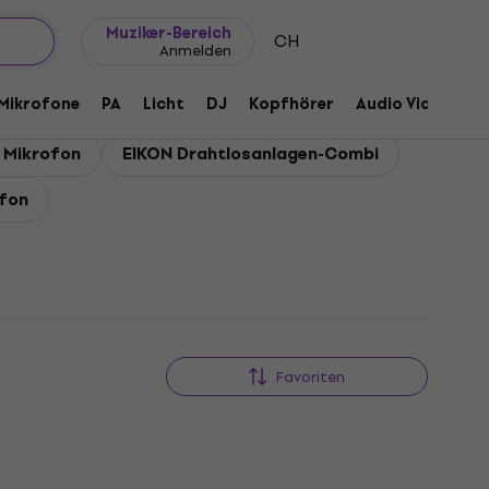
Geschenkideen
FAQ
Muziker Blog
Muziker-Bereich
CH
Anmelden
Mikrofone
PA
Licht
DJ
Kopfhörer
Audio Video
Z
 Mikrofon
EIKON Drahtlosanlagen-Combi
ofon
Favoriten