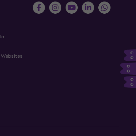
le
n Websites