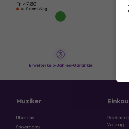
Fr 47.80
Auf dem Weg
Erweiterte 3-Jahres-Garantie
Muziker
Einkau
Über uns
Reklamati
Vertrag
Showrooms