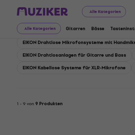
EIKON
EIKON Mikrofone
Alle Kategorien
EIKON Mikrofone
Gitarren
Bässe
Tastenins
Alle Kategorien
EIKON Drahtlose Mikrofonsysteme mit Handmik
EIKON Drahtlosanlagen für Gitarre und Bass
EIKON Kabellose Systeme für XLR-Mikrofone
1 - 9 von
9 Produkten