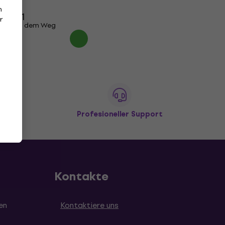
5
/5
n
Fr 131
r
Auf dem Weg
den
Profesioneller Support
Kontakte
en
Kontaktiere uns