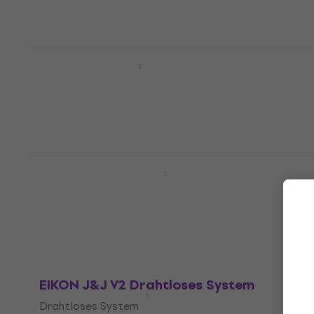
EIKON J&M V2 Drahtloser Satz
Drahtloser Satz
Fr 54.60
Auf Lager
EIKON WM900DKIT Drahtloses System
Drahtloses System
Fr 194
Auf Lager
EIKON J&J V2 Drahtloses System
Drahtloses System