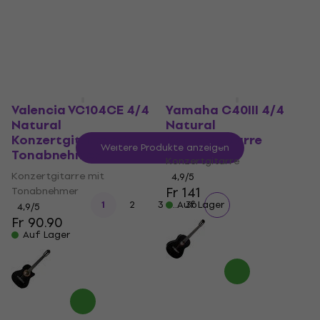
Fr 64.60
Auf Lager
Valencia VC104CE 4/4
Yamaha C40III 4/4
Natural
Natural
Konzertgitarre mit
Konzertgitarre
Weitere Produkte anzeigen
Tonabnehmer
Konzertgitarre
Konzertgitarre mit
4,9
/5
Fr 141
Tonabnehmer
...
1
2
3
Auf Lager
36
4,9
/5
Fr 90.90
Auf Lager