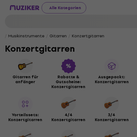
Alle Kategorien
Musikinstrumente
Gitarren
Konzertgitarren
Konzertgitarren
Gitarren für
Rabatte &
Ausgepackt:
anfänger
Gutscheine:
Konzertgitarren
Konzertgitarren
Vorteilssets:
4/4
3/4
Konzertgitarren
Konzertgitarren
Konzertgitarren