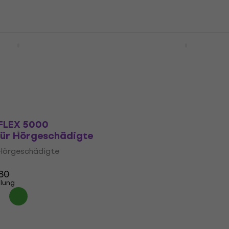
 RS5200 Kopfhörer
Sennheiser RS 2000 Bla
chädigte
Kopfhörer für Hörgesch
 Hörgeschädigte
Kopfhörer für Hörgeschädigte
4,3
/5
Fr 160
Auf Lager
 FLEX 5000
für Hörgeschädigte
 Hörgeschädigte
.80
llung