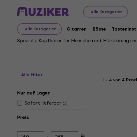
Audio Video Tech
Kopfhörer
Kopfhörer für Hörgesch
Alle Kategorien
Kopfhörer für Hörgesc
Gitarren
Bässe
Tastenins
Alle Kategorien
Spezielle Kopfhörer für Menschen mit Hörstörung und
Alle Filter
1 - 4 von
4 Pro
Nur auf Lager
Sofort lieferbar
(
3
)
Preis
-
Fr