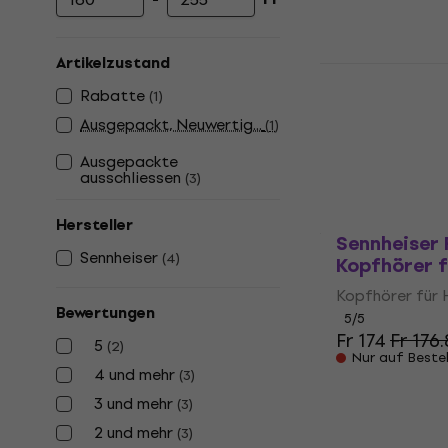
Mindestpreis
Höchstpreis
Artikelzustand
Sennheiser
für Hörges
Rabatte
(
1
)
Ausgepackt, Neuwertig...
Kopfhörer für
(
1
)
5
/5
Ausgepackte
Fr 255
ausschliessen
(
3
)
Auf Lager
Hersteller
Sennheiser
Sennheiser
(
4
)
Kopfhörer 
Kopfhörer für
Bewertungen
5
/5
Fr 174
Fr 176
5
(
2
)
Nur auf Beste
4 und mehr
(
3
)
3 und mehr
(
3
)
2 und mehr
(
3
)