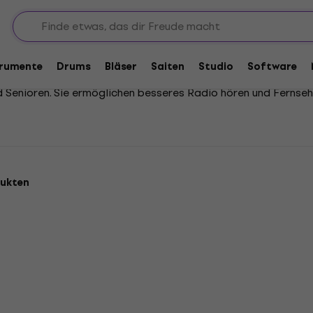
ädigte
hädigte
trumente
Drums
Bläser
Saiten
Studio
Software
 Senioren. Sie ermöglichen besseres Radio hören und Fernseh
dukten