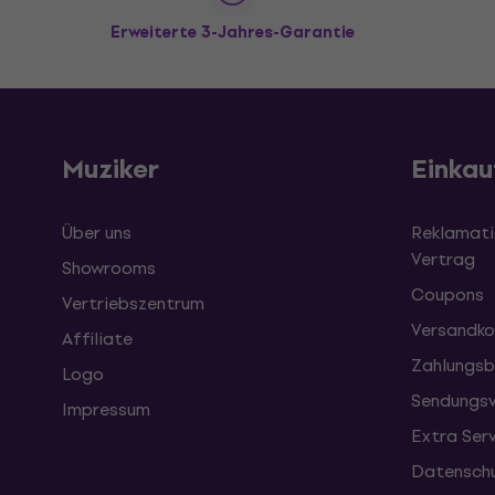
Erweiterte 3-Jahres-Garantie
Muziker
Einkau
Über uns
Reklamati
Vertrag
Showrooms
Coupons
Vertriebszentrum
Versandko
Affiliate
Zahlungsb
Logo
Sendungsv
Impressum
Extra Ser
Datenschu