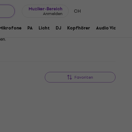
Geschenkideen
FAQ
Muziker Blog
Muziker-Bereich
CH
Anmelden
Mikrofone
PA
Licht
DJ
Kopfhörer
Audio Video
Z
en.
Favoriten
Nur ausgepackt