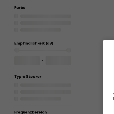
Farbe
Empfindlichkeit (dB)
-
Typ-A Stecker
Frequenzbereich