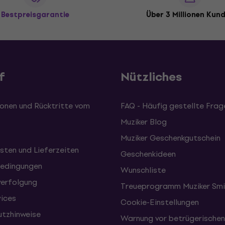
Bestpreisgarantie
Über 3 Millionen Kun
f
Nützliches
onen und Rücktritte vom
FAQ - Häufig gestellte Frag
Muziker Blog
Muziker Geschenkgutschein
sten und Lieferzeiten
Geschenkideen
edingungen
Wunschliste
erfolgung
Treueprogramm Muziker Smi
vices
Cookie-Einstellungen
tzhinweise
Warnung vor betrügerische