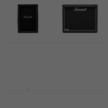
Marshall MX212AR
Marshall 1936
Gitarren-
Gitarren-
Lautsprecher
Lautsprecher
Gitarren-Lautsprecher
Gitarren-Lautsprecher
5
/5
5
/5
Fr 411
Fr 652.35
Auf dem Weg
Nur auf Bestellung
Marshall MX212R
Marshall 2536A SJ
Gitarren-
Gitarren-
Lautsprecher
Lautsprecher