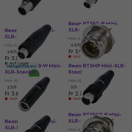
Rean RT3FC-B Mini-
XLR-Stecker
Rean RT4FC-B Mini-
XLR-Stecker
Mini-XLR-Stecker
Mini-XLR-Stecker
4,5
/5
Fr 3.99
4,8
/5
Nicht auf Lager
Fr 3.59
Auf Lager
Rean RT3FC-B-W Mini-
Rean RT3MP Mini-XLR-
Mengenrabatt
XLR-Stecker
Stecker
Mini-XLR-Stecker
Mini-XLR-Stecker
2,5
/5
5
/5
Fr 3.69
Fr 2.79
Nicht auf Lager
Nicht auf Lager
Rean RT3FCT-B Mini-
XLR-Stecker
Rean RT4MC-B Mini-
XLR-Stecker
Mini-XLR-Stecker