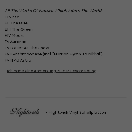
All The Works Of Nature Which Adorn The World
EI Vista
EII The Blue
EIII The Green
EIV Moors
FV Aurorae
FVI Quiet As The Snow
FVII Anthropocene (Incl. "Hurrian Hymn To Nikkal")
FVIII Ad Astra
Ich habe eine Anmerkung zu der Beschreibung
Nightwish Vinyl Schallplatten