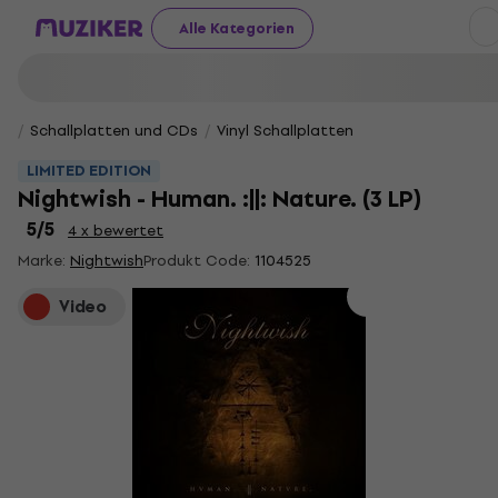
Alle Kategorien
Schallplatten und CDs
Vinyl Schallplatten
LIMITED EDITION
Nightwish - Human. :||: Nature. (3 LP)
5
/5
4 x bewertet
Marke:
Nightwish
Produkt Code:
1104525
Video