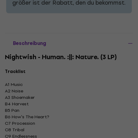
größer ist der Rabatt, den du bekommst.
Beschreibung
Nightwish - Human. :||: Nature. (3 LP)
Tracklist
A1 Music
A2 Noise
A3 Shoemaker
B4 Harvest
B5 Pan
B6 How's The Heart?
C7 Procession
C8 Tribal
C9 Endlessness