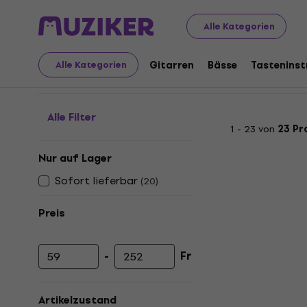
Audio Video Tech
Plattenspieler
Retro Plattenspieler
Alle Kategorien
Retro Plattenspieler
Gitarren
Bässe
Tastenins
Alle Kategorien
Alle Filter
1 - 23 von
23 Pr
Nur auf Lager
Sofort lieferbar
(
20
)
Preis
-
Fr
Mindestpreis
Höchstpreis
Artikelzustand