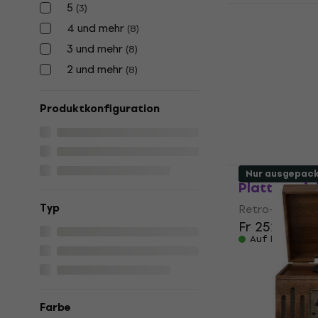
5
Crosley Mus
(
3
)
Entertainm
4 und mehr
(
8
)
Retro-Platt
3 und mehr
(
8
)
Retro-Plattens
2 und mehr
(
8
)
5
/5
Fr 191
Auf Lager
Produktkonfiguration
Denver MRD-
Nur ausgepac
Plattenspie
Typ
Retro-Plattens
Fr 252
Auf Lager
Farbe