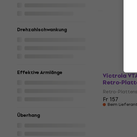
Neu
Denver MRD-
Plattenspie
Drehzahlschwankung
Retro-Plattens
Fr 178
Fr 200
Auf Lager
Effektive Armlänge
Victrola VT
Retro-Platt
Retro-Plattens
Fr 157
Beim Lieferan
Überhang