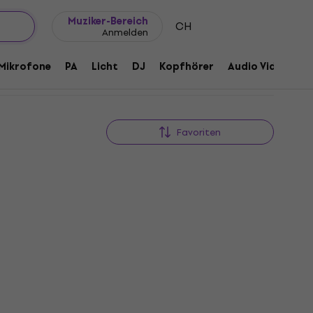
Geschenkideen
FAQ
Muziker Blog
Muziker-Bereich
CH
Anmelden
Mikrofone
PA
Licht
DJ
Kopfhörer
Audio Video
Z
Favoriten