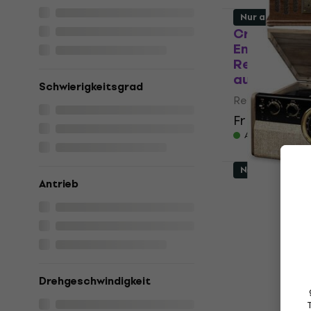
Nur ausgepac
Crosley Mus
Entertainm
Retro-Platt
ausgepackt
Schwierigkeitsgrad
Retro-Plattens
Fr 180
Fr 212
Auf Lager
Neuwertig
Antrieb
Victrola VT
Light Brown
Plattenspie
ausgepackt
Retro-Plattens
Fr 190
Drehgeschwindigkeit
Auf Lager