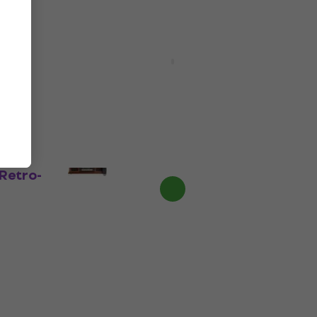
da
Victrola Navigator 8in1 White
Retro-Plattenspieler
g)
Retro-Plattenspieler
4,2
/5
Fr 133
Beim Lieferanten vorrätig
Retro-