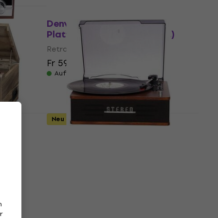
Wie neu
Denver VPR-190 Retro-
Plattenspieler (Beschädigt)
Retro-Plattenspieler
Fr 59.60
Fr 70.09
- 15 %
Auf Lager
Neu
re
Denver VPB-262 Retro-
Plattenspieler (Wie neu)
Retro-Plattenspieler
Fr 70.80
Auf Lager
n
r