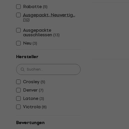
Latone The 
Rabatte
(
5
)
Phonograph
Ausgepackt, Neuwertig...
Plattenspie
(
10
)
Retro-Plattens
Ausgepackte
5
/5
ausschliessen
(
13
)
Fr 220
Neu
(
3
)
Auf Lager
Hersteller
Crosley Rh
Retro-Platt
Retro-Plattens
Crosley
(
5
)
5
/5
Fr 213
Denver
(
7
)
Auf Lager
Latone
(
3
)
Victrola
(
8
)
Bewertungen