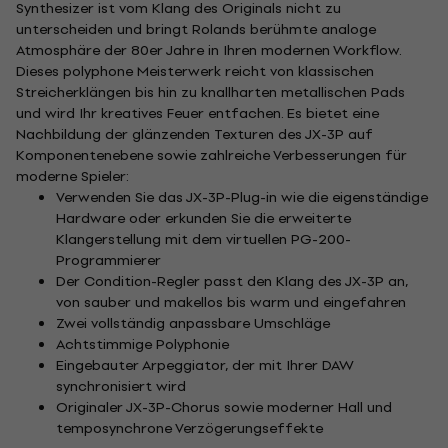
Synthesizer ist vom Klang des Originals nicht zu
unterscheiden und bringt Rolands berühmte analoge
Atmosphäre der 80er Jahre in Ihren modernen Workflow.
Dieses polyphone Meisterwerk reicht von klassischen
Streicherklängen bis hin zu knallharten metallischen Pads
und wird Ihr kreatives Feuer entfachen. Es bietet eine
Nachbildung der glänzenden Texturen des JX-3P auf
Komponentenebene sowie zahlreiche Verbesserungen für
moderne Spieler:
Verwenden Sie das JX-3P-Plug-in wie die eigenständige
Hardware oder erkunden Sie die erweiterte
Klangerstellung mit dem virtuellen PG-200-
Programmierer
Der Condition-Regler passt den Klang des JX-3P an,
von sauber und makellos bis warm und eingefahren
Zwei vollständig anpassbare Umschläge
Achtstimmige Polyphonie
Eingebauter Arpeggiator, der mit Ihrer DAW
synchronisiert wird
Originaler JX-3P-Chorus sowie moderner Hall und
temposynchrone Verzögerungseffekte