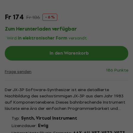
Fr 174
Fr 186
- 6 %
Zum Herunterladen verfügbar
Wird
in elektronischer Form
versandt
In den Warenkorb
186 Punkte
Frage senden
Der JX-3P Software-Synthesizer ist eine detaillierte
Nachbildung des sechsstimmigen JX-3P aus dem Jahr 1983
auf Komponentenebene. Dieses bahnbrechende Instrument
läutete eine Ära der einfachen Programmierbarkeit und
stabilen Stimmung über digital gesteuerte Oszillatoren ein.
Typ:
Synth, Virtual Instrument
Und zusammen mit dem JUPITER-6 war es der erste Roland-
Lizenzdauer:
Ewig
Synthesizer, der...