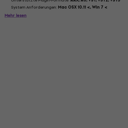
Unterstützte Plugin-Formate:
AAX, AU, VST, VST2, VST3
System Anforderungen:
Mac OSX 10.11 <, Win 7 <
Mehr lesen