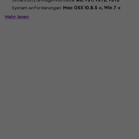
Unterstützte Plugin-Formate:
AU, VST, VST2, VST3
System Anforderungen:
Mac OSX 10.8.5 <, Win 7 <
Mehr lesen