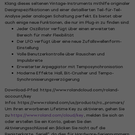
Klang dieses seltenen Vintage-Instruments mithilfe originaler
Designspezifikationen und einer detaillierten Teil-für-Teil-
Analyse jeder analogen Schaltung perfekt. Es bietet aber
auch einige neue Funktionen, die nur im Plug-in zu finden sind:
Jeder Oszillator verfügt über einen erweiterten
Bereich für mehr Flexibilität
Der LFO verfügt über eine neue Zufallswellenform-
Einstellung
Volle Benutzerkontrolle über Rauschen und
Impulsbreite
Erweiterter Arpeggiator mit Temposynchronisation
Moderne Effekte: Hall, Bit-Crusher und Tempo-
Synchronisierungsverzögerung
Download-Pfad: https://www.rolandcloud.com/roland-
account/key
Infos: https://www.roland.com/us/products/rc_promars/
Um Ihren erworbenen Lifetime Key zu aktivieren, gehen Sie
zu
https://www.roland.com/cloud/key
, melden Sie sich an
oder erstellen Sie ein Konto, geben Sie den
Aktivierungsschlüssel ein (klicken Sie nicht auf die
Registerkarte „Seriell“, da dies für Hardware-Seriennummern