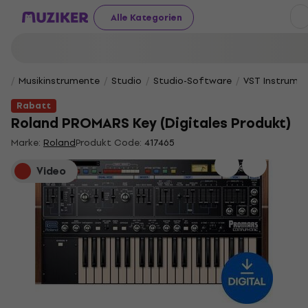
Alle Kategorien
Musikinstrumente
Studio
Studio-Software
VST Instrume
Rabatt
Roland PROMARS Key (Digitales Produkt)
Marke:
Roland
Produkt Code:
417465
Video