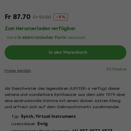
Fr 87.70
Fr 92.50
- 5 %
Zum Herunterladen verfügbar
Wird
in elektronischer Form
versandt
In den Warenkorb
93 Punkte
Frage senden
Als Geschwister des legendären JUPITER-4 verfügt dieser
seltene und wunderbare Synthesizer aus dem Jahr 1979 über
eine eindrucksvolle Stimme mit einem dicken, satten Klang
und erfreut sich auf dem Gebrauchtmarkt zunehmender
Beliebtheit. Das vielseitige PROMARS-Plug-in ist klanglich
Typ:
Synth, Virtual Instrument
präzise bis auf Schaltungsebene und erzeugt satte Bässe
Lizenzdauer:
Ewig
und...