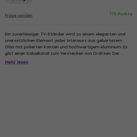
175 Punkte
Frage senden
Ein zuverlässiger TV-Ständer wird zu einem eleganten und
unersetzlichen Element jedes Interieurs. Aus gehärtetem
Glas mit polierten Kanten und hochwertigem Aluminium. Es
gibt einen Kabelkanal zum Verstecken von Drähten. Der
Standfuß ist für Fernseher mit einer Diagonale von bis zu 40
Mehr lesen
Zoll ausgelegt. Tragfähigkeit: 40 kg.