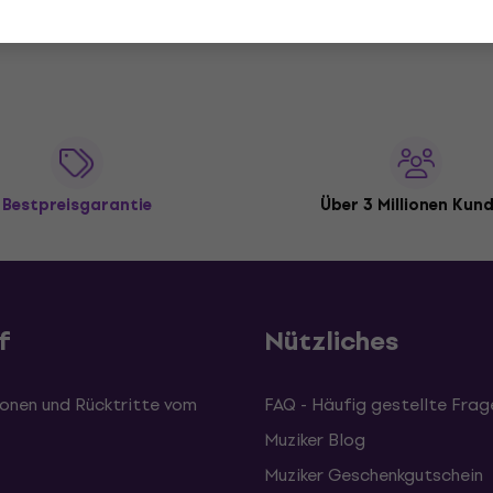
Bestpreisgarantie
Über 3 Millionen Kun
f
Nützliches
onen und Rücktritte vom
FAQ - Häufig gestellte Frag
Muziker Blog
Muziker Geschenkgutschein