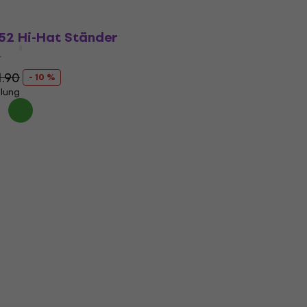
52 Hi-Hat Ständer
r
1.90
- 10 %
llung