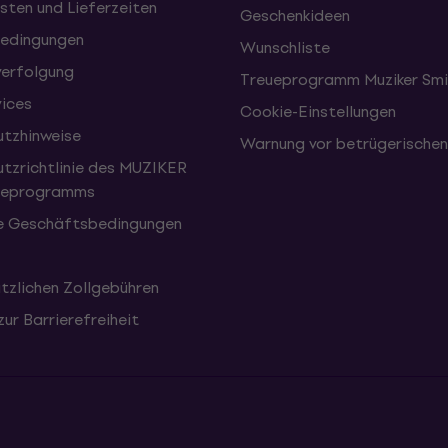
sten und Lieferzeiten
Geschenkideen
edingungen
Wunschliste
erfolgung
Treueprogramm Muziker Smi
vices
Cookie-Einstellungen
tzhinweise
Warnung vor betrügerische
tzrichtlinie des MUZIKER
eueprogramms
e Geschäftsbedingungen
tzlichen Zollgebühren
zur Barrierefreiheit