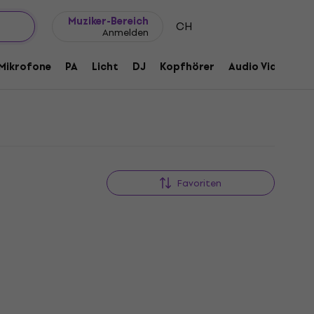
Geschenkideen
FAQ
Muziker Blog
Muziker-Bereich
CH
Anmelden
Mikrofone
PA
Licht
DJ
Kopfhörer
Audio Video
Z
Favoriten