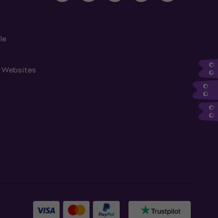
le
n Websites