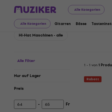
Stagg
Drums
Hardware für Drums
Stagg Hi-Hat M
Alle Kategorien
Stagg Hi-Hat Maschin
Gitarren
Bässe
Tastenins
Alle Kategorien
Hi-Hat Maschinen - alle
Alle Filter
1 - 1 von
1 Prod
Nur auf Lager
Rabatt
Preis
-
Fr
Mindestpreis
Höchstpreis