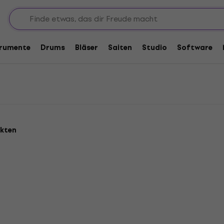
aschinen
en
trumente
Drums
Bläser
Saiten
Studio
Software
ukten