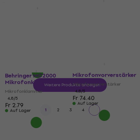
Behringer BD440
HAPPY HOUR
Kondensator
Behringer B 906
Headsetmikrofon
Dynamisches
Instrumentenmikrofon
Kondensator
Headsetmikrofon
Dynamisches
Instrumentenmikrofon
4,4
/5
Fr 40.40
4,8
/5
Auf Lager
Fr 30.20
Auf Lager
Behringer MIC500USB
Mikrofonvorverstärker
Behringer MC2000
Mikrofonklammer
Mikrofonvorverstärker
Weitere Produkte anzeigen
Mikrofonklammer
4,8
/5
Fr 74.40
4,8
/5
Auf Lager
Fr 2.79
1
2
3
4
Auf Lager