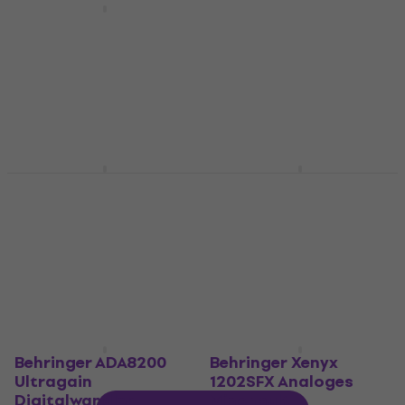
Behringer XENYX X
2442 USB Analoges
3 Varianten
Mischpult
Behringer XENYX X
2442 USB 12/XENYX X
Analoges Mischpult
1222
4,7
/5
Fr 291
Analoges Mischpult
Auf Lager
4,7
/5
Fr 187
Auf Lager
Behringer Sonic
Behringer Wing
Exciter SX3040 V2
Compact
Dynamikeffekt
Digitalmischpult
Dynamikeffekt
Digitalmischpult
4,8
/5
5
/5
Fr 79.40
Fr 2’099
Auf Lager
Auf Lager
Behringer ADA8200
Behringer Xenyx
Ultragain
1202SFX Analoges
Digitalwandler
Mischpult