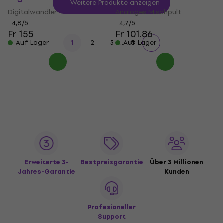
Weitere Produkte anzeigen
Digitalwandler
Analoges Mischpult
4,8
/5
4,7
/5
Fr 155
Fr 101.86
...
Auf Lager
1
2
3
Auf Lager
8
Erweiterte 3-
Bestpreisgarantie
Über 3 Millionen
Jahres-Garantie
Kunden
Profesioneller
Support