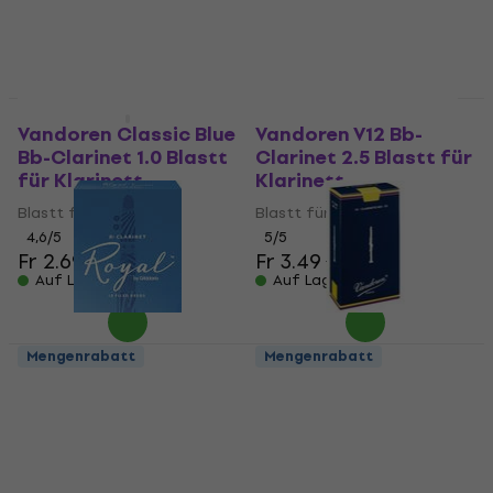
Fr 2.66
Fr 2.78
Fr 2.66
Fr 2.78
Auf Lager
Auf Lager
Mengenrabatt
Mengenrabatt
Vandoren Classic Blue
Vandoren V12 Bb-
Bb-Clarinet 1.0 Blastt
Clarinet 2.5 Blastt für
für Klarinett
Klarinett
Blastt für Klarinett
Blastt für Klarinett
4,6
/5
5
/5
Fr 2.69
Fr 2.78
Fr 3.49
Fr 3.61
Auf Lager
Auf Lager
Mengenrabatt
Mengenrabatt
Rico Royal 2 Bb Blastt
Vandoren Classic Blue
für Klarinett
Eb-Clarinet 2.5 Blastt
für Klarinett
Blastt für Klarinett
Blastt für Klarinett
4,5
/5
Fr 3.89
4,3
/5