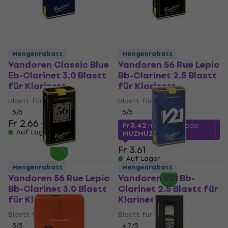
Mengenrabatt
Mengenrabatt
Vandoren Classic Blue
Vandoren 56 Rue Lepic
Eb-Clarinet 3.0 Blastt
Bb-Clarinet 2.5 Blastt
für Klarinett
für Klarinett
Blastt für Klarinett
Blastt für Klarinett
5
/5
5
/5
Fr 2.66
Fr 2.78
Fr 3.42
mit dem Code
Auf Lager
MUZMUZ-5
Fr 3.61
Auf Lager
Mengenrabatt
Mengenrabatt
Vandoren 56 Rue Lepic
Vandoren V21 Bb-
Bb-Clarinet 3.0 Blastt
Clarinet 2.5 Blastt für
für Klarinett
Klarinett
Blastt für Klarinett
Blastt für Klarinett
5
/5
4,7
/5