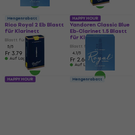
Mengenrabatt
HAPPY HOUR
Rico Royal 2 Eb Blastt
Vandoren Classic Blue
für Klarinett
Eb-Clarinet 1.5 Blastt
für Klarinett
Blastt für Klarinett
Blastt für Klarinett
5
/5
Fr 3.79
4,1
/5
Auf Lager
Fr 2.66
Fr 2.78
Auf Lager
HAPPY HOUR
Mengenrabatt
Vandoren Classic 3.5
Rico Royal 1.5 Blastt
Blastt für Klarinett
für Klarinett
Blastt für Klarinett
Blastt für Klarinett
Fr 2.66
Fr 2.78
4,3
/5
Fr 2.99
Auf Lager
Auf Lager