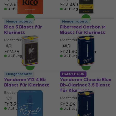
Fr 3.69
Fr 3.49
Fr 3.61
Auf Lager
Auf Lager
Mengenrabatt
Mengenrabatt
Rico 3 Blastt für
Fiberreed Carbon M
Klarinett
Blastt für Klarinett
Blastt für Klarinett
Blastt für Klarinett
5
/5
4,8
/5
Fr 2.79
Fr 31.80
Fr 32.75
Auf Lager
Auf Lager
Mengenrabatt
HAPPY HOUR
Vandoren V12 4 Bb
Vandoren Classic Blue
Blastt für Klarinett
Bb-Clarinet 3.5 Blastt
für Klarinett
Blastt für Klarinett
Blastt für Klarinett
5
/5
Fr 3.99
Fr 3.09
Auf Lager
Auf Lager