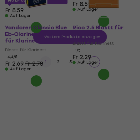
MUZMUZ-20
Fr 8.59
Fr 8.59
Auf Lager
Auf Lager
Vandoren Classic Blue
Rico 2.5 Blastt für
Eb-Clarinet 1.0 Blastt
Klarinett
Weitere Produkte anzeigen
für Klarinett
Blastt für Klarinett
Blastt für Klarinett
1
/5
Fr 2.29
4,4
/5
1
2
3
4
Fr 2.69
Fr 2.78
Auf Lager
Auf Lager