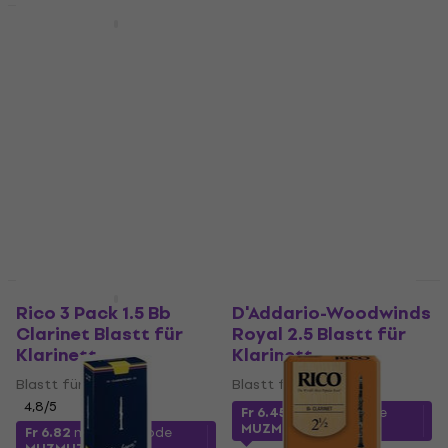
Mengenrabatt
Mengenrabatt
Rico plastiCOVER 2.5
Vandoren Classic 3
Blastt für Klarinett
Blastt für Klarinett
Blastt für Klarinett
Blastt für Klarinett
Fr 5.19
4,3
/5
Fr 6.39
Auf Lager
Auf Lager
Mengenrabatt
Mengenrabatt
Rico 3 Pack 1.5 Bb
D'Addario-Woodwinds
Clarinet Blastt für
Royal 2.5 Blastt für
Klarinett
Klarinett
Blastt für Klarinett
Blastt für Klarinett
4,8
/5
Fr 6.45
mit dem Code
MUZMUZ-20
Fr 6.82
mit dem Code