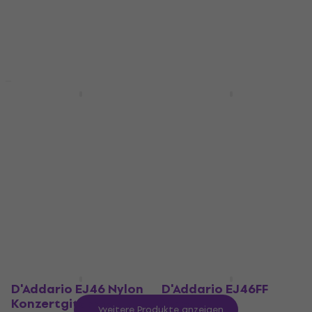
4,9
/5
4,5
/5
Fr 14.86
Fr 12.10
Fr 16.90
- 28 %
Fr 20.90
- 29 %
Auf Lager
Auf Lager
Rabatt
Rabatt
D'Addario EXL110-3D
D'Addario NYXL1052
Saiten für E-Gitarre
Saiten für E-Gitarre
Saiten für E-Gitarre
Saiten für E-Gitarre
4,8
/5
4,8
/5
Fr 17.38
Fr 12.40
Fr 24.90
Fr 18.90
- 30 %
- 34 %
Auf Lager
Auf Lager
D'Addario EJ46 Nylon
D'Addario EJ46FF
Konzertgitarren
Nylon
Weitere Produkte anzeigen