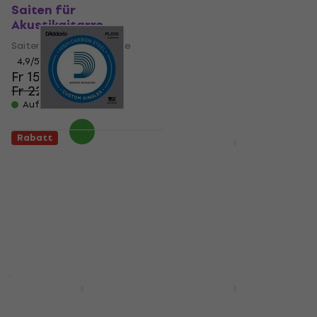
Saiten für
Saiten für Akustikgitarre
Akustikgitarre
4,8
/5
Fr 7.94
Fr 9.79
Saiten für Akustikgitarre
Auf Lager
4,9
/5
Fr 15.30
Fr 22.90
- 33 %
Auf Lager
Rabatt
Rabatt
D'Addario PL010
D'Addario NYXL1046
Einzelsaite für
Saiten für E-Gitarre
Gitarre
Saiten für E-Gitarre
Einzelsaite für Gitarre
4,7
/5
Fr 13
Fr 17.90
4,8
/5
- 27 %
Fr 1.29
Fr 1.49
Auf Lager
Auf Lager
Rabatt
Rabatt
D'Addario EXL120
D'Addario EJ16 Saiten
Saiten für E-Gitarre
für Akustikgitarre