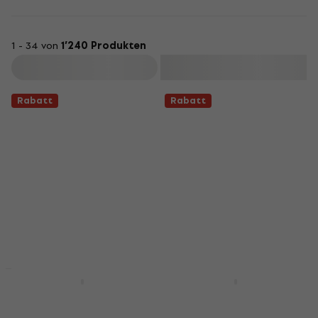
1 - 34 von
1’240 Produkten
Filtern
Rabatt
Rabatt
Rabatt
Rabatt
D'Addario EJ27N
D'Addario EJ15 Saiten
Nylon
für Akustikgitarre