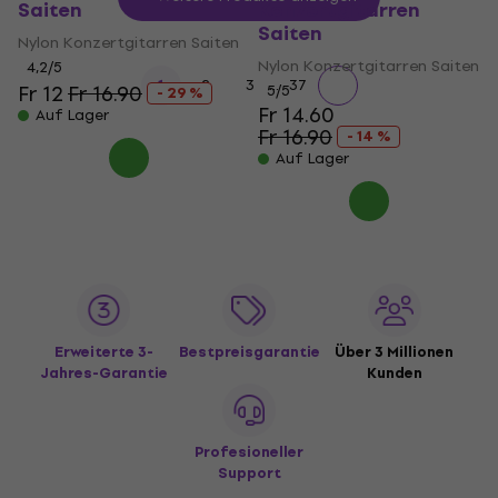
Saiten
Konzertgitarren
Saiten
Nylon Konzertgitarren Saiten
Nylon Konzertgitarren Saiten
4,2
/5
...
1
2
3
37
Fr 12
Fr 16.90
5
/5
- 29 %
Fr 14.60
Auf Lager
Fr 16.90
- 14 %
Auf Lager
Erweiterte 3-
Bestpreisgarantie
Über 3 Millionen
Jahres-Garantie
Kunden
Profesioneller
Support