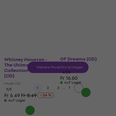
(Digipak) (4 CD)
Romantic (CD)
Musik-CD
Musik-CD
5
/5
Fr 15.20
Fr 16.20
Fr 18.90
- 20 %
Auf Lager
Auf Lager
Coldplay - A Head Full
Of Dreams (CD)
Whitney Houston -
The Ultimate
Musik-CD
Weitere Produkte anzeigen
Collection (Reissue)
4,9
/5
(CD)
Fr 16.60
Auf Lager
Musik-CD
...
1
2
3
7
5
/5
Fr 6.49
Fr 8.49
- 24 %
Auf Lager