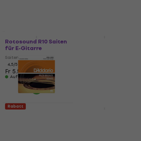
Fr 6.49
Fr 7.59
Fr 12.10
Fr 15.98
- 24 %
Auf Lager
Auf Lager
Rabatt
Rabatt
Rotosound R10 Saiten
Ernie Ball 2215 Skinny
für E-Gitarre
Top Heavy Bottom
Saiten für E-Gitarre
Saiten für E-Gitarre
Saiten für E-Gitarre
4,5
/5
Fr 5.59
Fr 6.19
4,8
/5
Auf Lager
Fr 6.69
Fr 8.69
- 23 %
Auf Lager
Rabatt
Rabatt
D'Addario EZ-900
Elixir 12077 Nanoweb
Saiten für
10-52 Saiten für E-
Akustikgitarre
Gitarre
Saiten für Akustikgitarre
Saiten für E-Gitarre