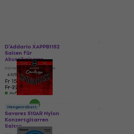
4,7
/5
4,7
/5
Fr 5.99
Fr 7.99
Fr 11.80
Fr 15.90
- 25 %
- 26 %
Auf Lager
Auf Lager
Mengenrabatt
Mengenrabatt
D'Addario XAPPB1152
Ernie Ball 2222 Hybrid
Saiten für
Slinky Saiten für E-
Akustikgitarre
Gitarre
Saiten für Akustikgitarre
Saiten für E-Gitarre
4,9
/5
4,8
/5
Fr 15.30
Fr 5.59
Fr 7.59
- 26 %
Fr 22.90
- 33 %
Auf Lager
Auf Lager
Mengenrabatt
Rabatt
Savarez 510AR Nylon
Savarez 500AR Nylon
Konzertgitarren
Konzertgitarren
Saiten
Saiten