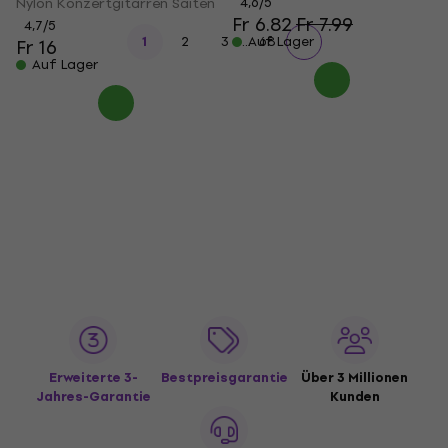
Nylon Konzertgitarren Saiten
4,6
/5
Fr 6.82
Fr 7.99
4,7
/5
...
1
2
3
Auf Lager
68
Fr 16
Auf Lager
Erweiterte 3-
Bestpreisgarantie
Über 3 Millionen
Jahres-Garantie
Kunden