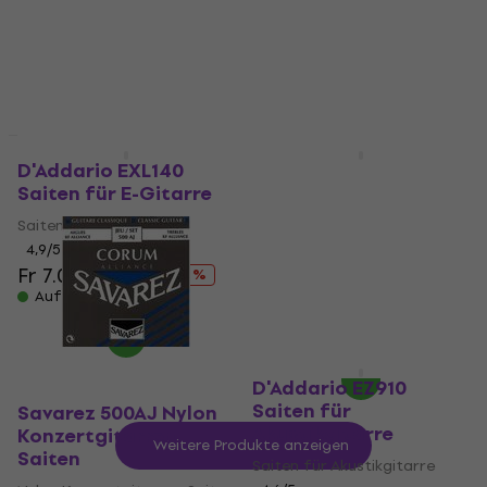
Fr 1.29
Fr 6.45
Fr 8.89
- 27 %
Auf Lager
Auf Lager
Mengenrabatt
D'Addario EXL140
Elixir 11002 Nanoweb
Saiten für E-Gitarre
10-47 Saiten für
Akustikgitarre
Saiten für E-Gitarre
Saiten für Akustikgitarre
4,9
/5
Fr 7.01
Fr 9.49
4,8
/5
- 26 %
Fr 14.86
Auf Lager
Fr 22.34
- 33 %
Auf Lager
D'Addario EZ910
Saiten für
Savarez 500AJ Nylon
Akustikgitarre
Konzertgitarren
Weitere Produkte anzeigen
Saiten
Saiten für Akustikgitarre