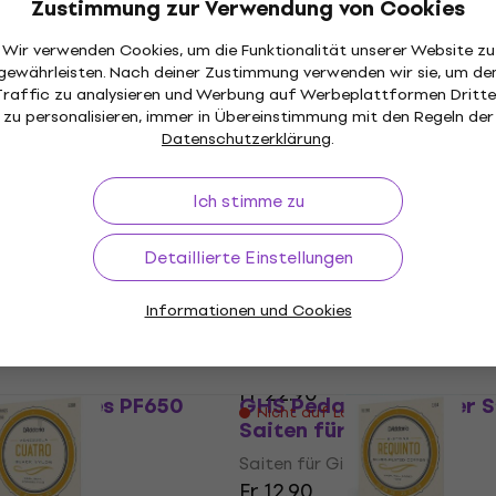
Fr 11
Zustimmung zur Verwendung von Cookies
m Code
MUZMUZ-25
Auf Lager
Wir verwenden Cookies, um die Funktionalität unserer Website zu
gewährleisten. Nach deiner Zustimmung verwenden wir sie, um de
Traffic zu analysieren und Werbung auf Werbeplattformen Dritte
zu personalisieren, immer in Übereinstimmung mit den Regeln der
Mengenrabatt
Datenschutzerklärung
.
el Strings 15-34
D'Addario NYXL1270PS S
Gitarre (Wie neu)
für Gitarre (Wie neu)
Ich stimme zu
rre
Saiten für Gitarre
Fr 24.30
Fr 35.74
- 32 %
Detaillierte Einstellungen
Auf Lager
314 Balalaika 3
Gitarre
D'Addario XSAPB1656 Sa
Informationen und Cookies
für Gitarre
rre
Saiten für Gitarre
Fr 22.90
ana Series PF650
GHS Pedal Steel Super S
er
Nicht auf Lager
Gitarre
Saiten für Gitarre
rre
Saiten für Gitarre
Fr 12.90