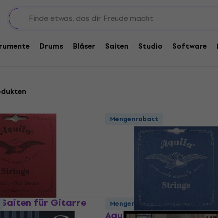
 Gitarrensaiten
n
trumente
Drums
Bläser
Saiten
Studio
Software
odukten
Mengenrabatt
 Saiten für Gitarre
Mengenrabatt
Aquila 145C Saiten für 
rre