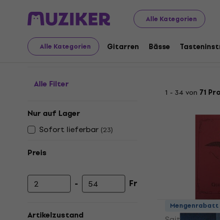
Musikinstrumente
Gitarren
Gitarrensaiten
Sonstige
Alle Kategorien
Sonstige Gitarrensaite
Gitarren
Bässe
Tastenins
Alle Kategorien
Alle Filter
1 - 34 von
71 Pr
Nur auf Lager
Sofort lieferbar
(
23
)
Preis
-
Fr
Mindestpreis
Höchstpreis
Aquila 133C
Mengenrabatt
Artikelzustand
Saiten für Gita