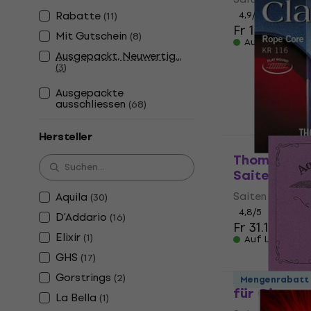
Rabatte
4,9
/5
(
11
)
Fr 19
Fr 19.64
Mit Gutschein
(
8
)
Auf Lager
Ausgepackt, Neuwertig...
(
3
)
Ausgepackte
ausschliessen
(
68
)
Hersteller
Thomastik K
Saiten für 
Saiten für Gita
Aquila
(
30
)
4,8
/5
D'Addario
(
16
)
Fr 31.10
Elixir
(
1
)
Auf Lager
GHS
(
17
)
Aquila 96C 
Gorstrings
(
2
)
Mengenrabatt
für Gitarre
La Bella
(
1
)