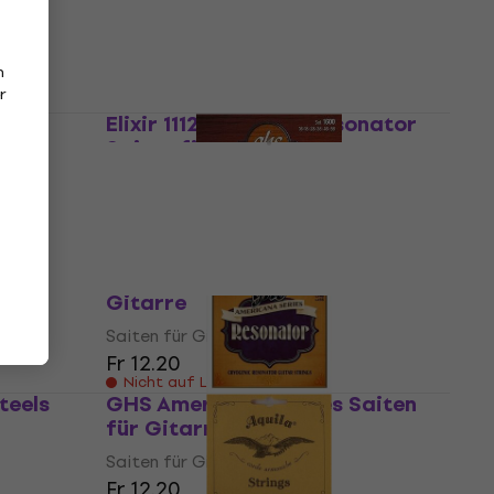
Saiten für Gitarre
Fr 9.99
Fr 10.89
Auf Lager
n
r
Elixir 11125 Polyweb Resonator
Saiten für Gitarre
aiten
Saiten für Gitarre
5
/5
Fr 18.80
Fr 19
Auf dem Weg
GHS Professional Saiten für
Gitarre
iten
Saiten für Gitarre
Fr 12.20
Nicht auf Lager
teels
GHS Americana Series Saiten
für Gitarre
Saiten für Gitarre
Fr 12.20