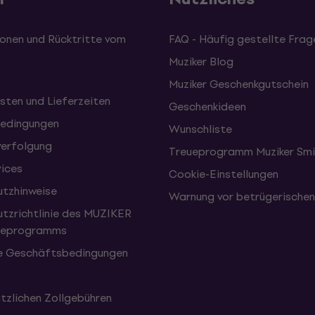
onen und Rücktritte vom
FAQ - Häufig gestellte Frag
Muziker Blog
Muziker Geschenkgutschein
sten und Lieferzeiten
Geschenkideen
edingungen
Wunschliste
erfolgung
Treueprogramm Muziker Smi
vices
Cookie-Einstellungen
tzhinweise
Warnung vor betrügerische
tzrichtlinie des MUZIKER
eueprogramms
e Geschäftsbedingungen
tzlichen Zollgebühren