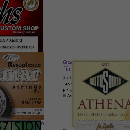
Gitarre
rre
Saiten für Gitarre
Fr 10.10
Fr 13.90
- 27 %
Auf Lager
Mengenrabatt
el Strings 15-34
Gorstrings D8P-1656 Sa
Gitarre
für Gitarre
rre
Saiten für Gitarre
4,9
/5
Fr 5.59
Fr 6.35
m Code
MUZMUZ-5
Auf Lager
R5N-1356 Saiten