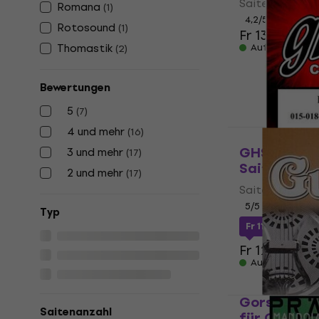
Saiten für Gita
Romana
(
1
)
4,2
/5
Rotosound
(
1
)
Fr 13
Thomastik
Auf Lager
(
2
)
Bewertungen
5
(
7
)
4 und mehr
(
16
)
GHS Lap Ste
3 und mehr
(
17
)
Saiten für 
2 und mehr
(
17
)
Saiten für Gita
5
/5
Typ
Fr 11.48
mit de
Fr 12.51
Auf Lager
Gorstrings 
Saitenanzahl
für Gitarre