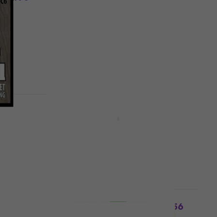
Saiten für Gitarre
4,5
/5
Fr 19
Auf Lager
Mengenrabatt
Saiten
D'Addario EJ42 Saiten für
Gitarre
Saiten für Gitarre
4,4
/5
Fr 10.09
mit dem Code
MUZMUZ-15
Fr 11.90
Auf Lager
Mengenrabatt
ür
GHS Hawaiian Lap Steel 13-56