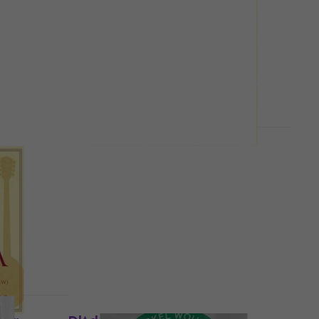
Saiten für Gitarre
Saiten für Gitarre
5
/5
Fr 8.49
Fr 8.72
Auf Lager
HAPPY HOUR
iten
D'Addario EJ64 Saiten für
Gitarre
Saiten für Gitarre
5
/5
Fr 5.05
mit dem Code
MUZMUZ-20
Fr 6.49
Auf Lager