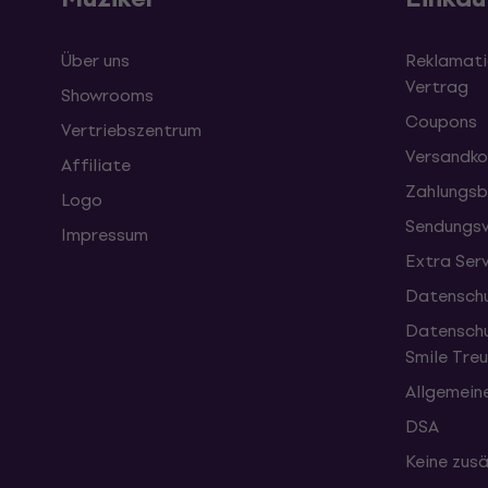
Über uns
Reklamati
Vertrag
Showrooms
Coupons
Vertriebszentrum
Versandko
Affiliate
Zahlungsb
Logo
Sendungsv
Impressum
Extra Ser
Datenschu
Datenschu
Smile Tr
Allgemein
DSA
Keine zusä