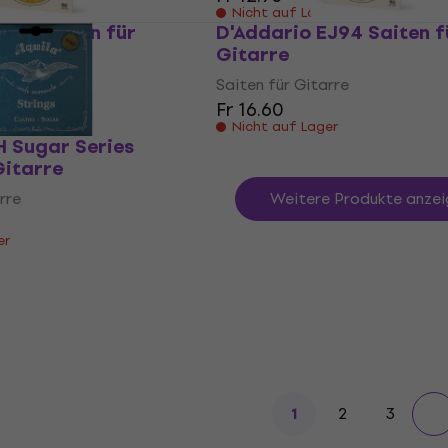
er
Nicht auf Lager
J98 Saiten für
D'Addario EJ94 Saiten f
Gitarre
rre
Saiten für Gitarre
Fr 16.60
er
Nicht auf Lager
H Sugar Series
Gitarre
rre
Weitere Produkte anzei
er
2
3
1