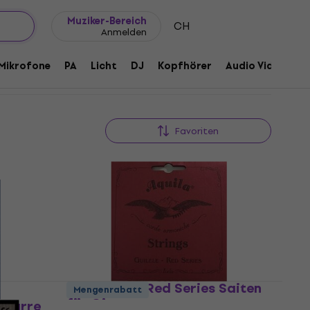
Geschenkideen
FAQ
Muziker Blog
Muziker-Bereich
CH
Anmelden
Mikrofone
PA
Licht
DJ
Kopfhörer
Audio Video
Z
Favoriten
Aquila 153C Red Series Saiten
Mengenrabatt
für Gitarre
Gitarre