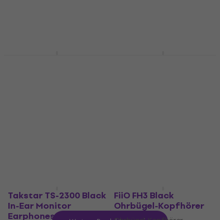
Drahtloses In-Ear-Monitoring
Fr 41.10
Fr 50.90
- 19 %
4,4
/5
Auf Lager
Fr 142
Auf Lager
Final Audio E1000
Final Audio E3000C
Black In-Ear-
Rostfreier Stahl In-
Kopfhörer
Ear-Kopfhörer
In-Ear-Kopfhörer
In-Ear-Kopfhörer
4,6
/5
5
/5
Fr 27.10
Fr 76.20
Auf Lager
Auf Lager
Takstar TS-2300 Black
FiiO FH3 Black
In-Ear Monitor
Ohrbügel-Kopfhörer
Earphones Black