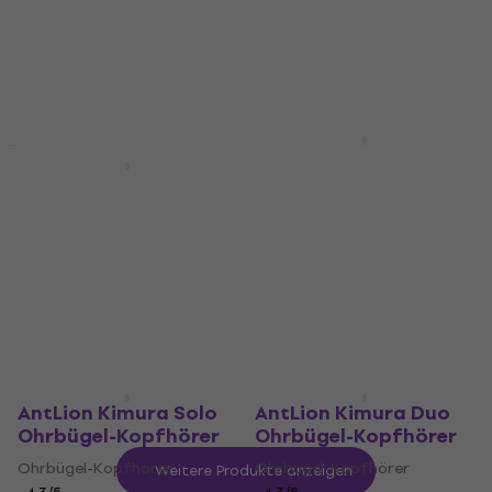
Fr 291
Ohrbügel-Kopfhörer
Auf Lager
4,8
/5
Fr 325
Fr 335.90
Auf Lager
Mackie MP-460 Clear
Ohrbügel-Kopfhörer
XVive T9 Transparent
Ohrbügel-Kopfhörer
Ohrbügel-Kopfhörer
Ohrbügel-Kopfhörer
4,4
/5
Fr 520
Fr 172.12
Auf Lager
Auf Lager
AntLion Kimura Solo
AntLion Kimura Duo
Ohrbügel-Kopfhörer
Ohrbügel-Kopfhörer
Ohrbügel-Kopfhörer
Ohrbügel-Kopfhörer
Weitere Produkte anzeigen