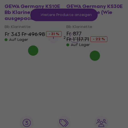
GEWA Germany KS10E
GEWA Germany KS30E
Bb Klarinette (Nur
Bb Klarinette (Wie
Weitere Produkte anzeigen
ausgepackt)
neu)
Bb Klarinette
Bb Klarinette
Fr 877
Fr 343
Fr 496.98
- 31 %
1
2
Fr 1’117.71
- 22 %
Auf Lager
Auf Lager