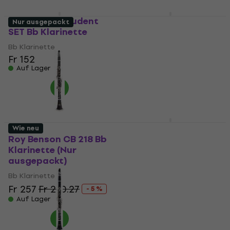
Fr 106.92
Auf Lager
Latone VCL Student
Latone LCL 700 SET
Nur ausgepackt
SET Bb Klarinette
White Bb Klarinette
Bb Klarinette
Bb Klarinette
Fr 152
4,4
/5
Fr 120
Auf Lager
Auf Lager
Latone LCL 700 SET
Wie neu
Blue Bb Klarinette
Roy Benson CB 218 Bb
Klarinette (Nur
Bb Klarinette
ausgepackt)
4,4
/5
Fr 111
Bb Klarinette
Auf Lager
Fr 257
Fr 270.27
- 5 %
Auf Lager