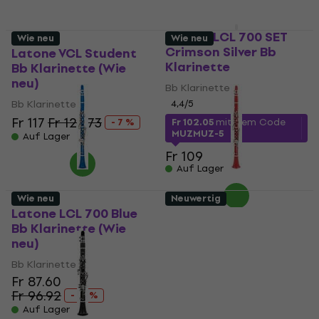
Latone LCL 700 SET
Wie neu
Wie neu
Crimson Silver Bb
Latone VCL Student
Klarinette
Bb Klarinette (Wie
neu)
Bb Klarinette
Bb Klarinette
4,4
/5
Fr 117
Fr 125.73
- 7 %
Fr 102.05
mit dem Code
MUZMUZ-5
Auf Lager
Fr 109
Auf Lager
Wie neu
Neuwertig
Latone LCL 700 Blue
Latone LCL 700
Bb Klarinette (Wie
Crimson Silver Bb
neu)
Klarinette (Wie neu)
Bb Klarinette
Bb Klarinette
Fr 87.60
Fr 77.60
Fr 96.92
Fr 96.92
- 10 %
- 20 %
Auf Lager
Auf Lager