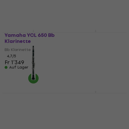
Fr 1’535.16
5
/5
Auf Lager
Fr 348
Fr 368.56
- 6 %
Auf Lager
Yamaha YCL 650 Bb
GEWA Germany KS20E
Klarinette
Bb Klarinette
Bb Klarinette
Bb Klarinette
4,7
/5
Fr 946.88
mit dem Code
Fr 1’349
MUZMUZ-10
Auf Lager
Fr 1’107.34
Auf Lager
Roy Benson CB 418 Bb
Latone LCL 700 SET
Klarinette
Ebony Silver Bb
Klarinette
Bb Klarinette
Bb Klarinette
Fr 604.48
mit dem Code
4,4
/5
MUZMUZ-5