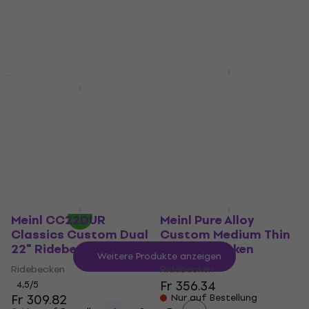
Beim Lieferanten vorrätig
Fr 464.27
Fr 519.76
- 11 %
Beim Lieferanten vorrätig
Meinl Byzance
Foundry Reserve 20"
Meinl Byzance Jazz
Ridebecken
Monophonic 22"
Ridebecken
Ridebecken
Fr 569
Fr 586.26
Ridebecken
Beim Lieferanten vorrätig
Fr 557.31
Fr 586.26
- 5 %
Beim Lieferanten vorrätig
Meinl CC22DUR
Meinl Pure Alloy
Classics Custom Dual
Custom Medium Thin
22" Ridebecken
20" Ridebecken
Weitere Produkte anzeigen
Ridebecken
Ridebecken
Fr 356.34
4,5
/5
Fr 309.82
Nur auf Bestellung