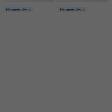
Mengenrabatt
Mengenrabatt
Neu
Rabatt
LWS 19pcs RGBW
LWS Mini BAT Light LED
Rotating LED PAR
PAR
LED PAR
LED PAR
4
/5
5
/5
Fr 13.70
Fr 16.90
Auf Lager
Auf Lager