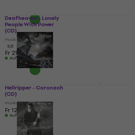
Fr 21.70
Auf Lager
Deafheaven - Lonely
Satyricon - The Age Of
People With Power
Nero (Reissue) (CD)
(CD)
Musik-CD
Musik-CD
Fr 9.96
mit dem Code
5
/5
MUZMUZ-20
Fr 21
Fr 12.90
Auf Lager
Auf Lager
Hellripper - Coronach
Alcest - Les Chants de
(CD)
l'Aurore (Digipak) (CD)
Musik-CD
Musik-CD
Fr 12.30
5
/5
Auf Lager
Fr 12.67
mit dem Code
MUZMUZ-10
Fr 14.90