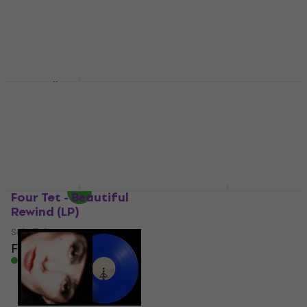
Coloured) (2 LP)
Schallplatte
Schallplatte
Fr 30.33
mit dem Code
Fr 31.20
Fr 33.90
MUZMUZ-5
Auf Lager
Fr 32.90
Auf Lager
Various Artists -
Marcel Dettman - Fear
Minimal Wave Tapes
Of Programming (2
Vol.2 (2 LP)
LP)
Schallplatte
Schallplatte
Fr 33.90
Fr 31.50
Auf Lager
Auf Lager
Four Tet - Beautiful
Cabaret Voltaire -
Rewind (LP)
Dekadrone (2 LP)
Schallplatte
Schallplatte
Fr 33.80
Fr 27.50
Auf Lager
Auf Lager