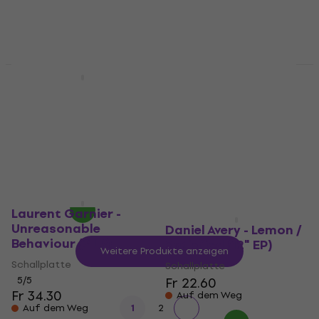
Fr 46.50
Auf dem Weg
Neu
Ellen Allien - New Life
Joris Voorn -
(Limited Edition)
Melatonin (2 LP)
(Sparkled Universe
Schallplatte
Coloured) (2 LP)
Fr 41.10
Schallplatte
Auf dem Weg
Fr 41.80
Auf dem Weg
Laurent Garnier -
Unreasonable
Daniel Avery - Lemon /
Behaviour (2 LP)
Satisfied (12" EP)
Weitere Produkte anzeigen
Schallplatte
Schallplatte
5
/5
Fr 22.60
Fr 34.30
Auf dem Weg
Auf dem Weg
1
2