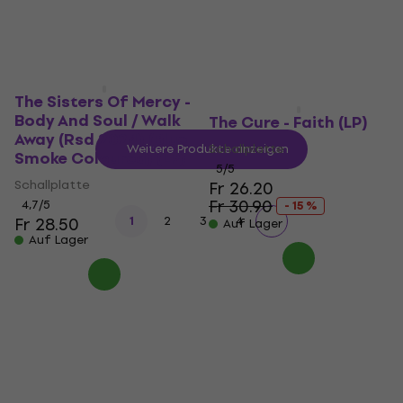
Fr 29.80
Auf Lager
The Sisters Of Mercy -
Body And Soul / Walk
The Cure - Faith (LP)
Away (Rsd 2024) (Blue
Schallplatte
Weitere Produkte anzeigen
Smoke Coloured) (LP)
5
/5
Schallplatte
Fr 26.20
Fr 30.90
4,7
/5
- 15 %
Fr 28.50
1
2
3
4
Auf Lager
Auf Lager