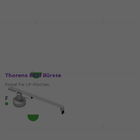
Auf Lager
Ortofon Record
Reloop Premium
Bürste
Carbon Fibre Bürste
Pinsel für LP-Platten
Pinsel für LP-Platten
5
/5
2
/5
Fr 26
Fr 15.20
Auf Lager
Auf Lager
Thorens 8821 Bürste
Pro-Ject Pair Bürste
Pinsel für LP-Platten
Pinsel für LP-Platten
4,6
/5
5
/5
Fr 15.90
Fr 30.60
Auf Lager
Auf Lager
Pro-Ject Sweep It
Muziker MUZR01
Bürste
Bürste