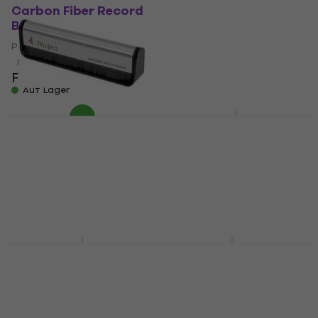
Carbon Fiber Record
Pinsel für LP-Platten
Brush Bürste
4,9
/5
Fr 9.89
Fr 11
Pinsel für LP-Platten
Auf Lager
5
/5
Fr 11.40
Auf Lager
Pro-Ject Brush it
Muziker MUZR13
Bürste
Reinigungswalze
Pinsel für LP-Platten
Pinsel für LP-Platten
4,9
/5
5
/5
Fr 15
Fr 8.49
Auf Lager
Auf Lager
Pro-Ject Brush it
Analogis 6086 Bürste
Premium Bürste
Pinsel für LP-Platten
Pinsel für LP-Platten
5
/5
Fr 21.30
Fr 23
4,8
/5
Fr 21.60
Fr 22.90
Auf Lager