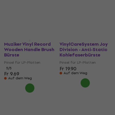
Pinsel für LP-Platten
Pinsel für LP-Platten
5
/5
4,7
/5
Fr 88.70
Fr 89.90
Fr 10.90
Auf Lager
Auf dem Weg
Muziker Vinyl Record
VinylCareSystem Joy
Wooden Handle Brush
Division - Anti-Static
Bürste
Kohlefaserbürste
Pinsel für LP-Platten
Pinsel für LP-Platten
Fr 19.90
5
/5
Fr 9.69
Auf dem Weg
Auf dem Weg