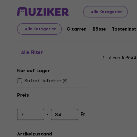
Audio Video Tech
Plattenspieler
Zubehör für Plattens
Alle Kategorien
Zentrale Reduzierunge
Gitarren
Bässe
Tastenins
Alle Kategorien
Alle Filter
1 - 6 von
6 Prod
Nur auf Lager
Sofort lieferbar
(
5
)
Preis
-
Fr
Mindestpreis
Höchstpreis
Muziker 45
Adapter Sil
Artikelzustand