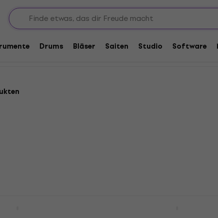
pieler
Zentrale Reduzierungen
n
trumente
Drums
Bläser
Saiten
Studio
Software
ukten
 RPM Record
Pro-Ject Record Puck E 
ver Puck
Puck