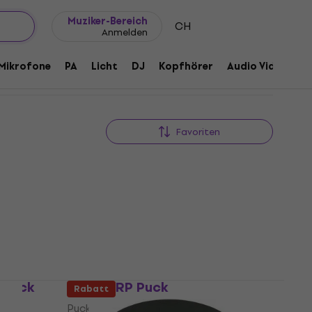
Geschenkideen
FAQ
Muziker Blog
Muziker-Bereich
CH
Anmelden
Mikrofone
PA
Licht
DJ
Kopfhörer
Audio Video
Z
Favoriten
Black
Reloop RP Puck
Rabatt
Puck