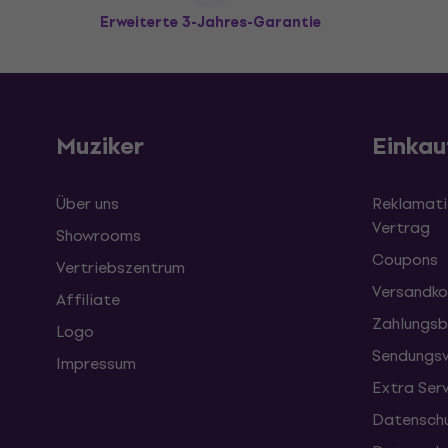
Erweiterte 3-Jahres-Garantie
Muziker
Einkau
Über uns
Reklamati
Vertrag
Showrooms
Coupons
Vertriebszentrum
Versandko
Affiliate
Zahlungsb
Logo
Sendungsv
Impressum
Extra Ser
Datenschu