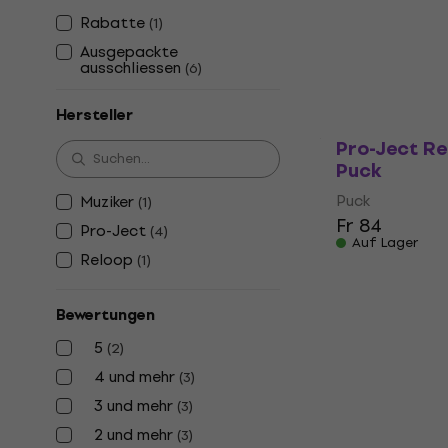
Puck
Rabatte
(
1
)
5
/5
Ausgepackte
Fr 8.49
ausschliessen
(
6
)
Auf Lager
Hersteller
Pro-Ject R
Puck
Puck
Muziker
(
1
)
Fr 84
Pro-Ject
(
4
)
Auf Lager
Reloop
(
1
)
Bewertungen
5
(
2
)
4 und mehr
(
3
)
3 und mehr
(
3
)
2 und mehr
(
3
)