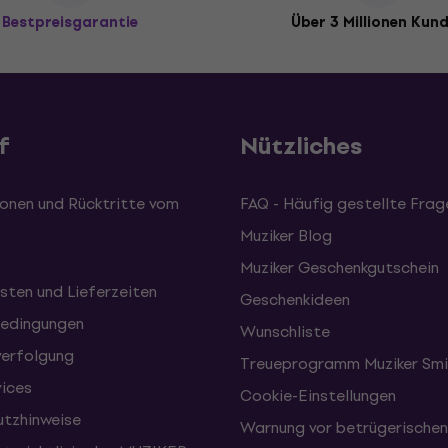
Bestpreisgarantie
Über 3 Millionen Kun
f
Nützliches
onen und Rücktritte vom
FAQ - Häufig gestellte Frag
Muziker Blog
Muziker Geschenkgutschein
sten und Lieferzeiten
Geschenkideen
edingungen
Wunschliste
erfolgung
Treueprogramm Muziker Smi
vices
Cookie-Einstellungen
tzhinweise
Warnung vor betrügerische