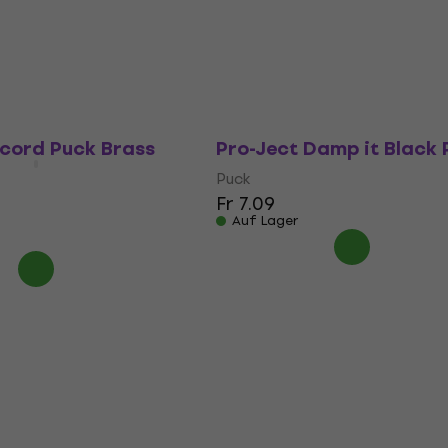
Puck
5
/5
Fr 29
Auf Lager
ecord Puck Brass
Pro-Ject Damp it Black 
Puck
Fr 7.09
Auf Lager