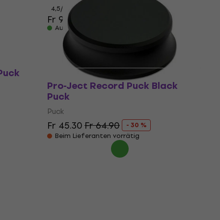
4,5
/5
Fr 9.59
Auf Lager
Puck
Pro-Ject Record Puck Black
Puck
Puck
Fr 45.30
Fr 64.90
- 30 %
Beim Lieferanten vorrätig