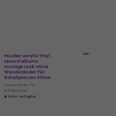
Wandständer für
Vinyl record albums
Schallplatten
Frame Wandständer
für Schallplatten
Wandständer für
Black
Schallplatten
Wandständer für
5
/5
Fr 10.90
Schallplatten
Auf dem Weg
Fr 23.70
Auf dem Weg
Muziker Acrylic Vinyl
record albums
storage rack white
Wandständer für
Schallplatten White
Wandständer für
Schallplatten
Nicht verfügbar