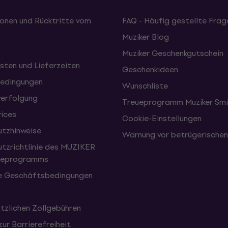
onen und Rücktritte vom
FAQ - Häufig gestellte Frag
Muziker Blog
Muziker Geschenkgutschein
sten und Lieferzeiten
Geschenkideen
edingungen
Wunschliste
erfolgung
Treueprogramm Muziker Smi
vices
Cookie-Einstellungen
tzhinweise
Warnung vor betrügerische
tzrichtlinie des MUZIKER
eueprogramms
e Geschäftsbedingungen
tzlichen Zollgebühren
zur Barrierefreiheit