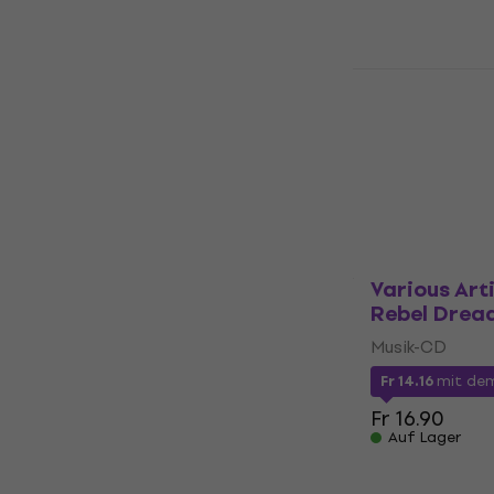
Musik-CD
Fr 8.09
Fr 12
Auf Lager
Playing For
Humanity (
Musik-CD
Fr 18.50
Auf Lager
Various Arti
Rebel Drea
Musik-CD
Fr 14.16
mit de
Fr 16.90
Auf Lager