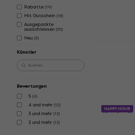
Explodes (C
Rabatte
(
19
)
Musik-CD
Mit Gutschein
(
18
)
Fr 19.50
Ausgepackte
Auf Lager
ausschliessen
(
55
)
Neu
(
5
)
Bruno Mars
Hooligans 
Künstler
Musik-CD
Fr 10.40
Auf Lager
Bewertungen
5
(
6
)
4 und mehr
(
13
)
Taj Mahal -
HAPPY HOUR
3 und mehr
Classics (Re
(
13
)
CD)
2 und mehr
(
13
)
Musik-CD