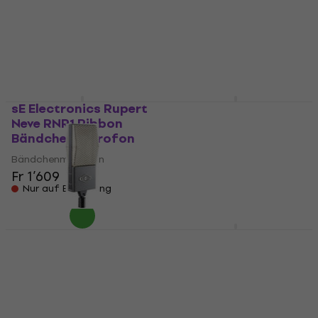
Bändchenmikrofon
Bändchenmikrofon
Bändchenmikrofon
Bändchenmikrofon
Fr 762
Fr 203
Nur auf Bestellung
Nur auf Bestellung
sE Electronics Rupert
sE Electronics X1 R
Neve RNR1 Ribbon
Bändchenmikrofon
Bändchenmikrofon
Bändchenmikrofon
Bändchenmikrofon
Fr 219
Fr 1’609
Nur auf Bestellung
Nur auf Bestellung
Cloud Microphones
Cloud Microphones
Cloud JRS-34-P
Cloud 44-A
Bändchenmikrofon
Bändchenmikrofon
Bändchenmikrofon
Bändchenmikrofon
Fr 1’439
Fr 1’509
Nur auf Bestellung
Nur auf Bestellung