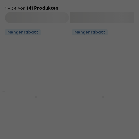
1 - 34 von
141 Produkten
Filtern
Mengenrabatt
Mengenrabatt
Rabatt
Rabatt
LWS Little PMH 7x10W
LWS New Bee + Laser
Wash
Hybrid
Wash
Hybrid
4,2
/5
5
/5
Fr 56.90
Fr 97.90
Auf Lager
Auf Lager