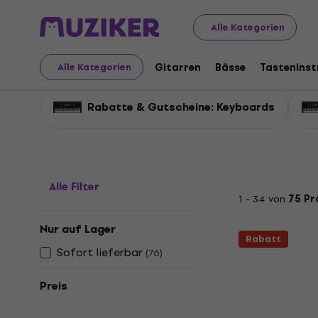
Musikinstrumente
Tasteninstrumente
Keyboards
R
Alle Kategorien
Rabatte Keyboards
Gitarren
Bässe
Tastenins
Alle Kategorien
Rabatte & Gutscheine: Keyboards
Alle Filter
1 - 34 von
75 Pr
Nur auf Lager
Rabatt
Sofort lieferbar
(
76
)
Preis