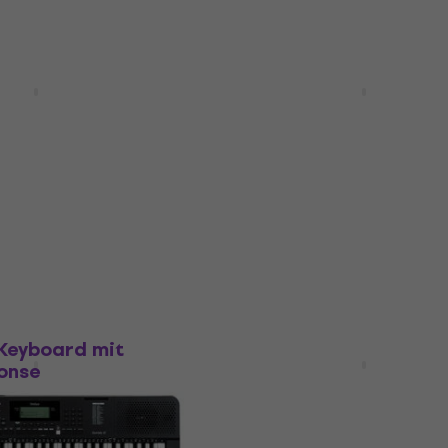
Rabatt
310 Keyboard mit
Yamaha PSS-A50 Keyboa
onse White
Touch Response Black
Touch Response
Keyboard mit Touch Response
4,9
/5
3.08
Fr 73.80
Fr 85.14
- 26 %
- 13 %
Auf Lager
kt
Rabatt
 Keyboard mit
4 Varianten
onse
Yamaha PSR-SX920 SET
Black/PSR-SX920
Touch Response
Profi Keyboard