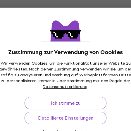
Nur ausgepackt
R-EW320 Keyboard
Korg Pa700 Profi Keybo
Response Black
(Nur ausgepackt)
Profi Keyboard
Touch Response
Fr 1’339
Zustimmung zur Verwendung von Cookies
Auf Lager
.01
- 10 %
Wir verwenden Cookies, um die Funktionalität unserer Website zu
gewährleisten. Nach deiner Zustimmung verwenden wir sie, um de
Traffic zu analysieren und Werbung auf Werbeplattformen Dritte
Wie neu
zu personalisieren, immer in Übereinstimmung mit den Regeln der
-SX720+ Profi
Roland E-X50 Keyboard 
Datenschutzerklärung
.
Wie neu)
Touch Response (Nur
ausgepackt)
d
Ich stimme zu
Keyboard mit Touch Response
’305.81
- 7 %
Fr 389
Detaillierte Einstellungen
Auf Lager