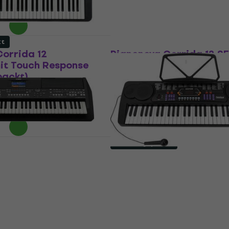
.20
- 14 %
4,9
/5
Fr 1’774.62
Fr 2’049
- 13 %
Auf Lager
kt
Wie neu
Corrida 12
Pianonova Corrida 12 S
it Touch Response
Keyboard mit Touch Re
packt)
Keyboard mit Touch Response
Touch Response
4,7
/5
Fr 175
Fr 209.70
- 17 %
Auf Lager
Nur ausgepackt
-SX600 Profi
Pianonova Cantando 2 K
Nur ausgepackt)
Keyboard (Wie neu)
d
Kinder-Keyboard
Fr 68.70
Auf Lager