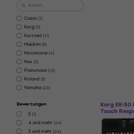
HAPPY HOUR
Casio
(
1
)
Yamaha EZ-
Korg
(
3
)
Touch Resp
Kurzweil
(
11
)
Keyboard mit 
Mukikim
(
5
)
4,9
/5
Fr 239
Fr 32
Noicetone
(
4
)
Auf Lager
Nux
(
3
)
Pianonova
(
12
)
Roland
(
5
)
Yamaha
(
33
)
Nur ausgepac
Korg EK-50
Bewertungen
Touch Resp
5
(
1
)
Keyboard mit 
4 und mehr
(
24
)
4,5
/5
3 und mehr
(
24
)