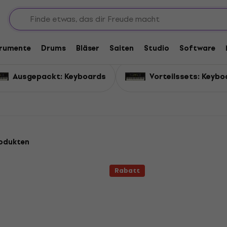
abatte Keyboards
trumente
Drums
Bläser
Saiten
Studio
Software
Ausgepackt: Keyboards
Vorteilssets: Keybo
odukten
Rabatt