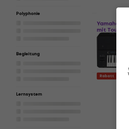
Polyphonie
Wie neu
Yamaha PS
mit Touch 
(Neuwertig)
Keyboard mit 
Fr 267
Fr 296
Begleitung
Auf Lager
Rabatt
Yamaha PSR
Keyboard (
Lernsystem
Profi Keyboar
Fr 1’209
Fr 1
Auf Lager