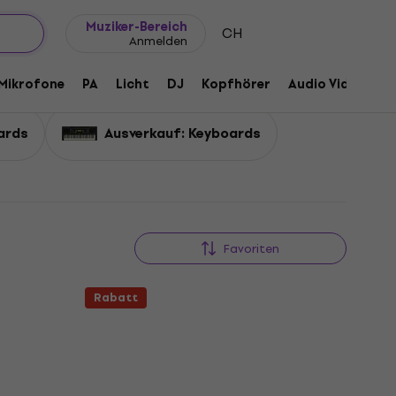
Geschenkideen
FAQ
Muziker Blog
Muziker-Bereich
CH
Anmelden
Mikrofone
PA
Licht
DJ
Kopfhörer
Audio Video
Z
ards
Ausverkauf: Keyboards
Favoriten
Rabatt