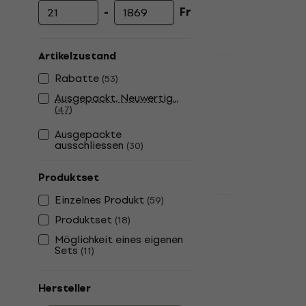
-
Fr
Mindestpreis
Höchstpreis
Artikelzustand
Rabatt
Yamaha PSR
Rabatte
(
53
)
mit Touch 
Ausgepackt, Neuwertig...
(
47
)
Keyboard mit 
4,9
/5
Ausgepackte
ausschliessen
(
30
)
Fr 213
Fr 239
Auf Lager
Produktset
Einzelnes Produkt
(
59
)
Rabatt
Yamaha PSS
Produktset
(
18
)
Keyboard B
Möglichkeit eines eigenen
Sets
(
11
)
Kinder-Keyboa
5
/5
Fr 56.10
Fr 7
Hersteller
Auf Lager