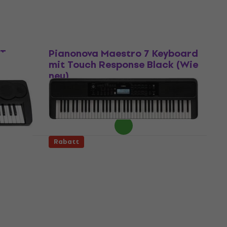
Fr 127
Auf Lager
Neuwertig
ET
Pianonova Maestro 7 Keyboard
sponse
mit Touch Response Black (Wie
neu)
Keyboard mit Touch Response
Fr 104
Auf Lager
Rabatt
inder-
Yamaha PSR-EW320 Keyboard
mit Touch Response Black
(Neuwertig)
Keyboard mit Touch Response
Fr 285
Auf Lager