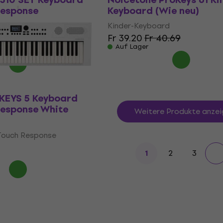
Response
Keyboard (Wie neu)
Touch Response
Kinder-Keyboard
Fr 39.20
Fr 40.69
.34
- 27 %
Auf Lager
KEYS 5 Keyboard
Response White
Weitere Produkte anzei
Touch Response
2
3
1