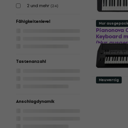
Fr 314
Fr 366
2 und mehr
(
24
)
Auf Lager
Fähigkeitenlevel
Nur ausgepac
Pianonova 
Keyboard m
(Nur ausge
Keyboard mit 
Fr 126
Tastenanzahl
Auf Lager
Neuwertig
Yamaha PSR
Keyboard (
Anschlagdynamik
Profi Keyboar
Fr 666
Auf Lager