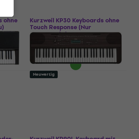
Wie neu
s ohne
Kurzweil KP30 Keyboards ohne
u)
Touch Response (Nur
ausgepackt)
se
Keyboards ohne Touch Response
Fr 78.90
Fr 83.16
Auf Lager
Neuwertig
Yamaha PSR-E360 Keyboard
sponse
mit Touch Response Dark
Walnut (Wie neu)
Keyboard mit Touch Response
Fr 245
Auf Lager
nder-
Kurzweil KP90L Keyboard mit