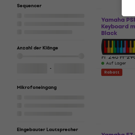
Sequencer
Wie neu
Yamaha PSR
Keyboard m
Black
Keyboard mit 
Anzahl der Klänge
4,9
/5
Fr 246
Fr 29
Auf Lager
-
Rabatt
Noicetone 
Kinder-Keyb
Mikrofoneingang
Kinder-Keyboa
Fr 28.60
Auf Lager
Wie neu
Eingebauter Lautsprecher
Yamaha EZ-