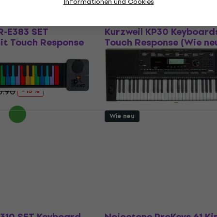
Informationen und Cookies
Wie neu
-E383 SET
Kurzweil KP30 Keyboard
it Touch Response
Touch Response (Wie ne
Keyboards ohne Touch Respon
Touch Response
Fr 67.80
Fr 82.17
- 17 %
Auf Lager
0.90
- 15 %
Wie neu
ColorKeys 37
Pianonova Lucerna 350
oard (Wie neu)
Keyboard mit Touch Re
Black (Wie neu)
rd
Keyboard mit Touch Response
Fr 153
Auf Lager
310 SET Keyboard
Noicetone ProKeys 61 Ki