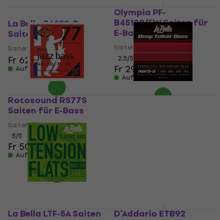
Olympia PF-
B45128/FW Saiten für
La Bella 760FS-B
E-Bass
Saiten für E-Bass
Saiten für E-Bass
Saiten für E-Bass
Fr 62.50
2,5
/5
Fr 29.90
Auf Lager
Auf Lager
Rotosound RS77S
La Bella 760FS-S
Saiten für E-Bass
Saiten für E-Bass
Saiten für E-Bass
Saiten für E-Bass
5
/5
5
/5
Fr 50
Fr 52.30
Auf Lager
Auf Lager
La Bella LTF-5A Saiten
D'Addario ETB92