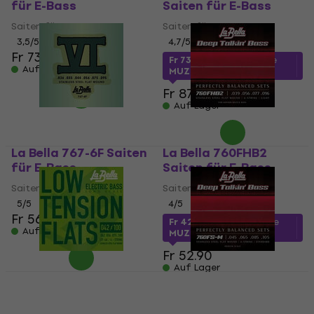
für E-Bass
Saiten für E-Bass
Saiten für E-Bass
Saiten für E-Bass
3,5
/5
4,7
/5
Fr 73.20
Fr 73.60
mit dem Code
Auf Lager
MUZMUZ-15
Fr 87.90
Auf Lager
La Bella 767-6F Saiten
La Bella 760FHB2
für E-Bass
Saiten für E-Bass
Saiten für E-Bass
Saiten für E-Bass
5
/5
4
/5
Fr 56.10
Fr 42.03
mit dem Code
Auf Lager
MUZMUZ-20
Fr 52.90
Auf Lager
La Bella LTF-4A Saiten
La Bella 760FS-M
für E-Bass
Saiten für E-Bass
Saiten für E-Bass
Saiten für E-Bass