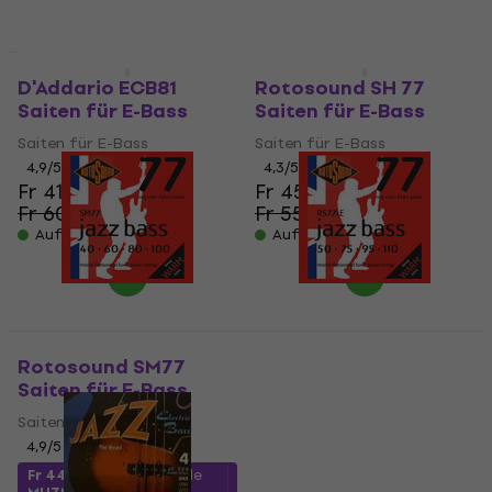
Mengenrabatt
Mengenrabatt
D'Addario ECB81
Rotosound SH 77
Saiten für E-Bass
Saiten für E-Bass
Saiten für E-Bass
Saiten für E-Bass
4,9
/5
4,3
/5
Fr 41.12
Fr 45.80
Fr 60.90
Fr 55.52
- 32 %
- 18 %
Auf Lager
Auf Lager
Rotosound SM77
Rotosound RS77LE
Saiten für E-Bass
Saiten für E-Bass
Saiten für E-Bass
Saiten für E-Bass
4,9
/5
4,5
/5
Fr 44.22
mit dem Code
Fr 42.06
mit dem Code