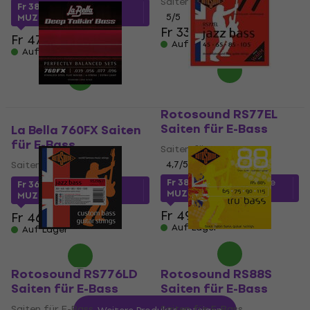
Saiten für E-Bass
Fr 38.31
mit dem Code
5
/5
MUZMUZ-20
Fr 33.30
Fr 47.94
Auf Lager
Auf Lager
Rotosound RS77EL
Saiten für E-Bass
La Bella 760FX Saiten
für E-Bass
Saiten für E-Bass
Saiten für E-Bass
4,7
/5
Fr 38.04
mit dem Code
Fr 36.13
mit dem Code
MUZMUZ-20
MUZMUZ-20
Fr 49.96
Fr 46.90
Auf Lager
Auf Lager
Rotosound RS776LD
Rotosound RS88S
Saiten für E-Bass
Saiten für E-Bass
Saiten für E-Bass
Saiten für E-Bass