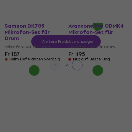
Fr 247
Mikrofon-Set für Drum
Nur auf Bestellung
Fr 636
Fr 670
- 5 %
Nur auf Bestellung
Samson DK705
Avantone Pro CDMK4
Mikrofon-Set für
Mikrofon-Set für
Drum
Drum
Weitere Produkte anzeigen
Mikrofon-Set für Drum
Mikrofon-Set für Drum
Fr 187
Fr 495
Beim Lieferanten vorrätig
Nur auf Bestellung
1
2