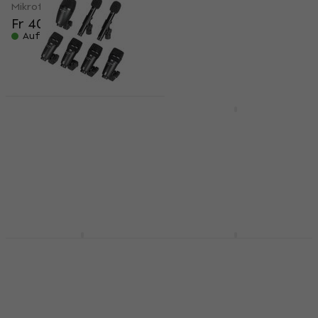
Mikrofon-Set für Drum
Mikrofon-Set für Drum
Fr 407
Fr 3’799
Auf Lager
Auf Lager
Revoltage DM-200
Soundking E07W
Mikrofon-Set für
Mikrofon-Set für
Drum (Wie neu)
Drum (Beschädigt)
Mikrofon-Set für Drum
Mikrofon-Set für Drum
Fr 72.20
Fr 231
Fr 266.31
- 13 %
Auf Lager
Auf Lager
sE Electronics V Pack
Shure DMK57-52
Arena Mikrofon-Set
Mikrofon-Set für
für Drum
Drum
Mikrofon-Set für Drum
Mikrofon-Set für Drum
Fr 1’099
4,6
/5