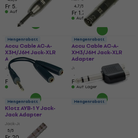
Fr 5.49
4,7
/5
Auf Lager
Fr 1.79
Auf Lager
Mengenrabatt
Mengenrabatt
Accu Cable AC-A-
Accu Cable AC-A-
X3M/J6M Jack-XLR
XM3/J6M Jack-XLR
Adapter
Adapter
Jack-XLR Adapter
Jack-XLR Adapter
4,6
/5
4,9
/5
Fr 2.39
Fr 2.47
Fr 2.59
Auf Lager
Auf Lager
Mengenrabatt
Mengenrabatt
Klotz AYB-1 Y Jack-
Soundking CC 311
Jack Adapter
Jack-Cinch Adapter
Jack-Jack Adapter
Jack-Cinch Adapter
5
/5
4,8
/5
Fr 20.80
Fr 1.89