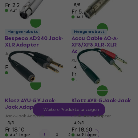
Fr 2.29
Fr 2.47
5
/5
Auf Lager
Fr 5.39
Auf Lager
Mengenrabatt
Mengenrabatt
Bespeco AD240 Jack-
Accu Cable AC-A-
XLR Adapter
XF3/XF3 XLR-XLR
Adapter
Jack-XLR Adapter
XLR-XLR Adapter
4,5
/5
Fr 5.09
4,6
/5
Auf Lager
Fr 2.29
Fr 2.47
Auf Lager
Klotz AYU-5 Y Jack-
Klotz AYS-5 Jack-Jack
Jack Adapter
Adapter
Weitere Produkte anzeigen
Jack-Jack Adapter
Jack-Jack Adapter
5
/5
4,9
/5
Fr 18.10
Fr 18.60
...
1
2
3
5
Auf Lager
Auf Lager