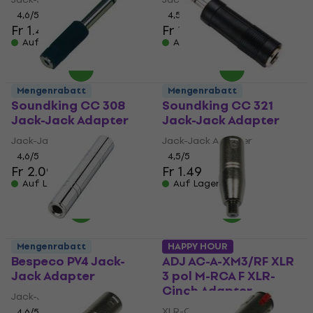
4,6
/5
4,5
/5
Fr 1.49
Fr 1.69
Auf Lager
Auf Lager
Mengenrabatt
Mengenrabatt
Soundking CC 308
Soundking CC 321
Jack-Jack Adapter
Jack-Jack Adapter
Jack-Jack Adapter
Jack-Jack Adapter
4,6
/5
4,5
/5
Fr 2.09
Fr 1.49
Auf Lager
Auf Lager
Mengenrabatt
HAPPY HOUR
Bespeco PV4 Jack-
ADJ AC-A-XM3/RF XLR
Jack Adapter
3 pol M-RCA F XLR-
Cinch Adapter
Jack-Jack Adapter
XLR-Cinch Adapter
4,6
/5