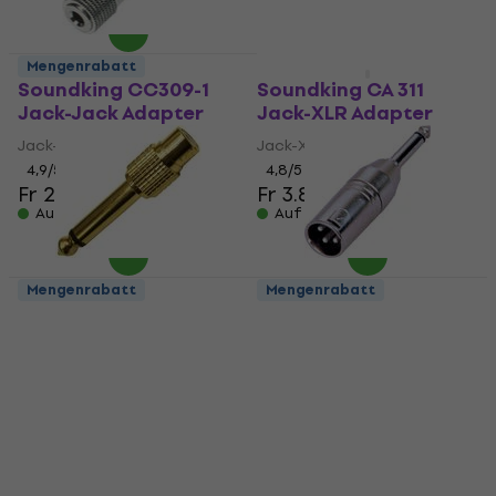
Mengenrabatt
Mengenrabatt
Soundking CC309-1
Soundking CA 311
Jack-Jack Adapter
Jack-XLR Adapter
Jack-Jack Adapter
Jack-XLR Adapter
4,9
/5
4,8
/5
Fr 2.69
Fr 3.89
Auf Lager
Auf Lager
Mengenrabatt
Mengenrabatt
Soundking CC 302
Soundking CA 308
Jack-Cinch Adapter
Jack-XLR Adapter
Jack-Cinch Adapter
Jack-XLR Adapter
4,6
/5
4,7
/5
Fr 2.19
Fr 4.59
Auf Lager
Auf Lager