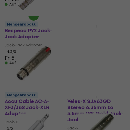
Auf Lager
Auf Lager
Mengenrabatt
Mengenrabatt
Bespeco PV2 Jack-
Bespeco AD 55 Jack-
Jack Adapter
XLR Adapter
Jack-Jack Adapter
Jack-XLR Adapter
4,3
/5
4,6
/5
Fr 5.59
Fr 5.89
Auf Lager
Auf Lager
Mengenrabatt
Mengenrabatt
Accu Cable AC-A-
Veles-X SJA63GD
XF3/J6S Jack-XLR
Stereo 6.35mm to
Adapter
3.5mm 18K Gold Jack-
Jack Adapter
Jack-XLR Adapter
Jack-Jack Adapter
5
/5