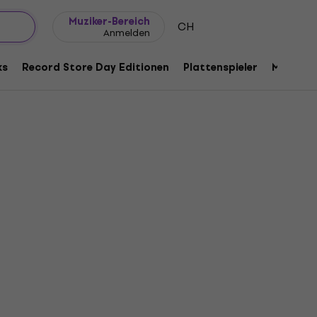
Geschenkideen
FAQ
Muziker Blog
Muziker-Bereich
CH
Anmelden
ks
Record Store Day Editionen
Plattenspieler
Musik Pl