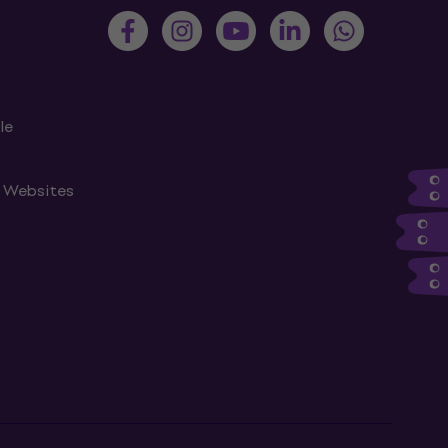
le
n Websites