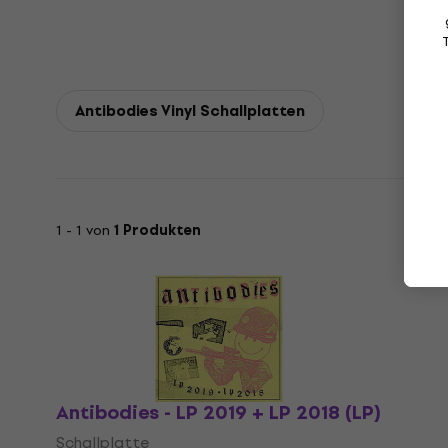
Antibodies Vinyl Schallplatten
1 - 1 von
1 Produkten
Antibodies - LP 2019 + LP 2018 (LP)
Schallplatte