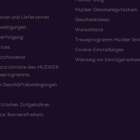
Muziker Geschenkgutschein
sten und Lieferzeiten
Geschenkideen
edingungen
Wunschliste
erfolgung
Treueprogramm Muziker Smi
vices
Cookie-Einstellungen
tzhinweise
Warnung vor betrügerische
tzrichtlinie des MUZIKER
eueprogramms
e Geschäftsbedingungen
tzlichen Zollgebühren
zur Barrierefreiheit