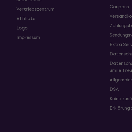
Coupons
Vertriebszentrum
Versandko
Affiliate
Zahlungsb
Logo
Sendungsv
Impressum
Extra Ser
Datenschu
Datenschu
Smile Tr
Allgemein
DSA
Keine zusä
Erklärung 