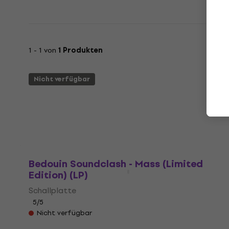
1 - 1 von
1 Produkten
Nicht verfügbar
Bedouin Soundclash - Mass (Limited
Edition) (LP)
Schallplatte
5
/5
Nicht verfügbar