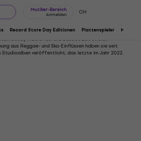
Geschenkideen
FAQ
Muziker Blog
Muziker-Bereich
CH
Anmelden
ks
Record Store Day Editionen
Plattenspieler
Musik Pl
tarrist Jay Malinowski und Bassist Eon Sinclair
chung aus Reggae- und Ska-Einflüssen haben sie seit
 Studioalben veröffentlicht, das letzte im Jahr 2022.