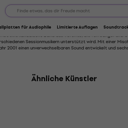
oundclash
allplatten für Audiophile
Limitierte Auflagen
Soundtrac
 ist eine kanadische Band aus Toronto, die von Sänger und Gi
rschiedenen Sessionmusikern unterstützt wird. Mit einer Mis
Jahr 2001 einen unverwechselbaren Sound entwickelt und sechs
Ähnliche Künstler