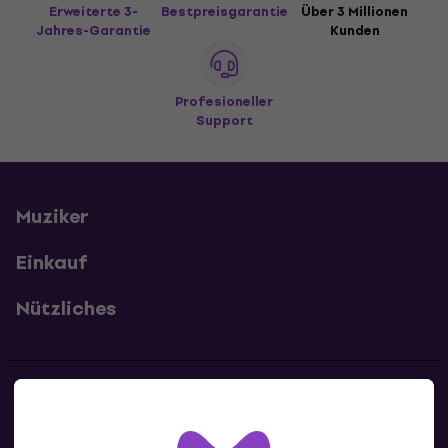
Erweiterte 3-
Bestpreisgarantie
Über 3 Millionen
Jahres-Garantie
Kunden
Profesioneller
Support
Muziker
Einkauf
Nützliches
Kontakte