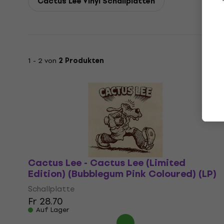
Cactus Lee Vinyl Schallplatten
1 - 2 von
2 Produkten
Cactus Lee - Cactus Lee (Limited
Edition) (Bubblegum Pink Coloured) (LP)
Schallplatte
Fr 28.70
Auf Lager