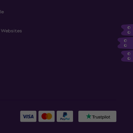
le
n Websites