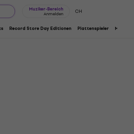
Geschenkideen
FAQ
Muziker Blog
Muziker-Bereich
CH
Anmelden
ks
Record Store Day Editionen
Plattenspieler
Musik Pl