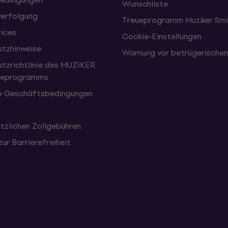
Wunschliste
erfolgung
Treueprogramm Muziker Smi
vices
Cookie-Einstellungen
tzhinweise
Warnung vor betrügerische
tzrichtlinie des MUZIKER
eueprogramms
e Geschäftsbedingungen
tzlichen Zollgebühren
zur Barrierefreiheit