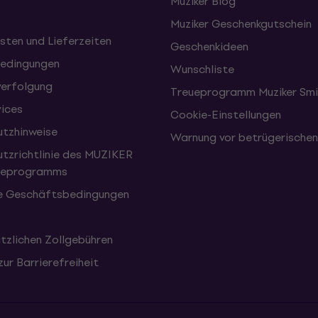
Muziker Blog
Muziker Geschenkgutschein
sten und Lieferzeiten
Geschenkideen
edingungen
Wunschliste
erfolgung
Treueprogramm Muziker Smi
vices
Cookie-Einstellungen
tzhinweise
Warnung vor betrügerische
tzrichtlinie des MUZIKER
eueprogramms
e Geschäftsbedingungen
tzlichen Zollgebühren
zur Barrierefreiheit