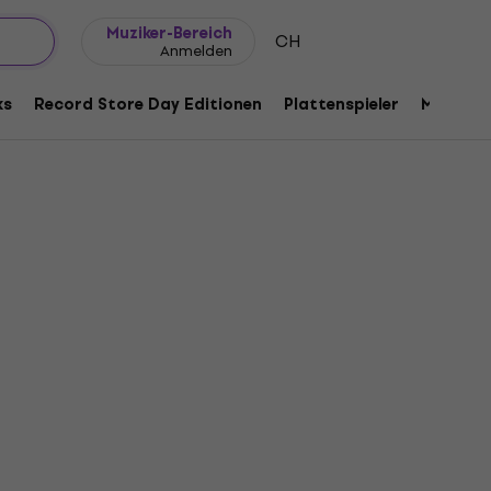
Geschenkideen
FAQ
Muziker Blog
Muziker-Bereich
CH
Anmelden
ks
Record Store Day Editionen
Plattenspieler
Musik Pl