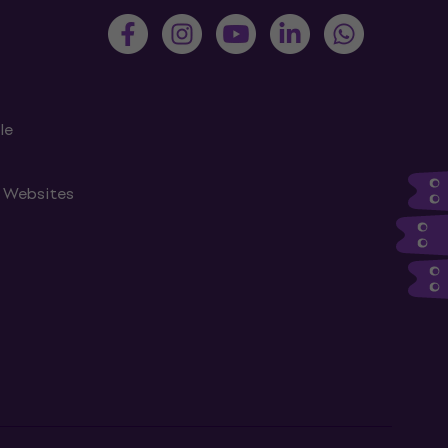
le
n Websites