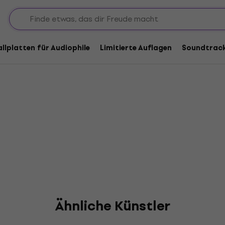
rte
allplatten für Audiophile
Limitierte Auflagen
Soundtrac
Ähnliche Künstler