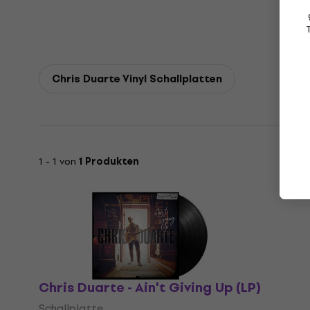
Chris Duarte Vinyl Schallplatten
1 - 1 von
1 Produkten
Chris Duarte - Ain't Giving Up (LP)
Schallplatte