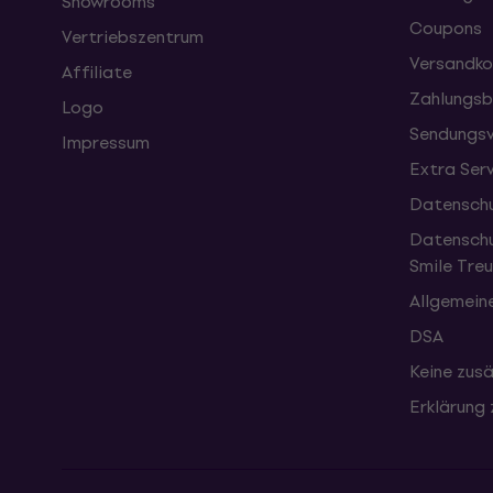
Showrooms
Coupons
Vertriebszentrum
Versandko
Affiliate
Zahlungsb
Logo
Sendungsv
Impressum
Extra Ser
Datenschu
Datenschu
Smile Tr
Allgemein
DSA
Keine zusä
Erklärung 