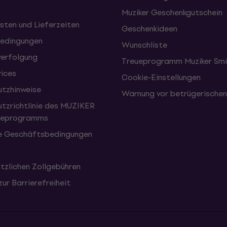
Muziker Geschenkgutschein
sten und Lieferzeiten
Geschenkideen
edingungen
Wunschliste
erfolgung
Treueprogramm Muziker Smi
vices
Cookie-Einstellungen
tzhinweise
Warnung vor betrügerische
tzrichtlinie des MUZIKER
eueprogramms
e Geschäftsbedingungen
tzlichen Zollgebühren
zur Barrierefreiheit