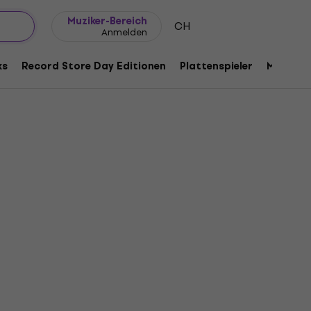
Geschenkideen
FAQ
Muziker Blog
Muziker-Bereich
CH
Anmelden
ks
Record Store Day Editionen
Plattenspieler
Musik Pl