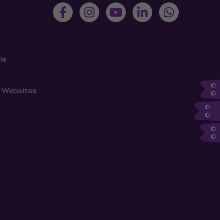
le
n Websites