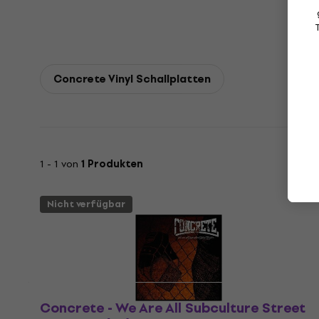
Concrete Vinyl Schallplatten
1 - 1 von
1 Produkten
Nicht verfügbar
Concrete - We Are All Subculture Street