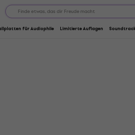
ch
allplatten für Audiophile
Limitierte Auflagen
Soundtrac