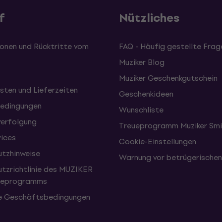
f
Nützliches
onen und Rücktritte vom
FAQ - Häufig gestellte Frag
Muziker Blog
Muziker Geschenkgutschein
sten und Lieferzeiten
Geschenkideen
edingungen
Wunschliste
erfolgung
Treueprogramm Muziker Smi
vices
Cookie-Einstellungen
tzhinweise
Warnung vor betrügerische
tzrichtlinie des MUZIKER
eueprogramms
e Geschäftsbedingungen