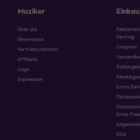
Muziker
Einkau
Über uns
Reklamati
Vertrag
Showrooms
Coupons
Vertriebszentrum
Versandko
Affiliate
Zahlungsb
Logo
Sendungsv
Impressum
Extra Ser
Datenschu
Datenschu
Smile Tr
Allgemein
DSA