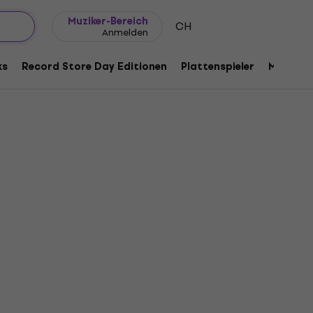
Geschenkideen
FAQ
Muziker Blog
Muziker-Bereich
CH
Anmelden
ks
Record Store Day Editionen
Plattenspieler
Musik Pl