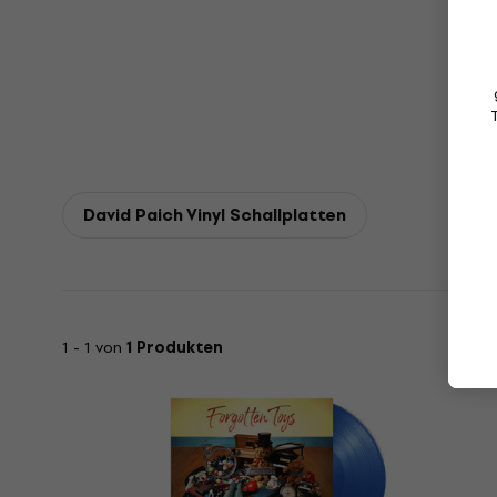
David Paich Vinyl Schallplatten
1 - 1 von
1 Produkten