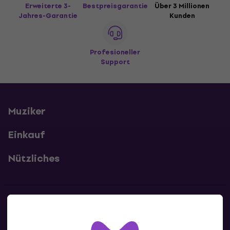
Erweiterte 3-
Bestpreisgarantie
Über 3 Millionen
Jahres-Garantie
Kunden
Profesioneller
Support
Muziker
Einkauf
Nützliches
Kontakte